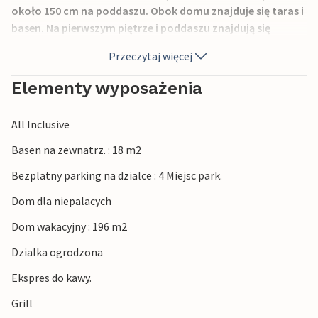
około 150 cm na poddaszu. Obok domu znajduje się taras i
basen. Na pierwszym piętrze i poddaszu znajdują się
również balkony i tarasy, na których można wypić poranną
Przeczytaj więcej
kawę ze wspaniałą panoramą. Aby dotrzeć do morza na
piechotę, istnieje możliwość zejścia ścieżką dla pieszych.
Elementy wyposażenia
Crikvenica jest znanym miejscem wakacyjnym, które
oferuje wszystko, co potrzebne do komfortowego i
All Inclusive
beztroskiego pobytu.
Basen na zewnatrz. : 18 m2
Bezplatny parking na dzialce : 4 Miejsc park.
Dom dla niepalacych
Dom wakacyjny : 196 m2
Dzialka ogrodzona
Ekspres do kawy.
Grill