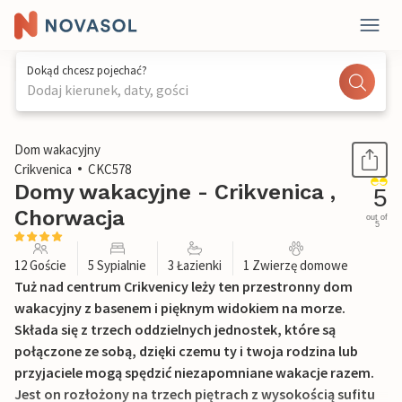
Dokąd chcesz pojechać?
Dodaj kierunek, daty, gości
1 / 50
Dom wakacyjny
Crikvenica
CKC578
Domy wakacyjne - Crikvenica ,
5
Chorwacja
out of
5
12 Goście
5 Sypialnie
3 Łazienki
1 Zwierzę domowe
Tuż nad centrum Crikvenicy leży ten przestronny dom
wakacyjny z basenem i pięknym widokiem na morze.
Składa się z trzech oddzielnych jednostek, które są
połączone ze sobą, dzięki czemu ty i twoja rodzina lub
przyjaciele mogą spędzić niezapomniane wakacje razem.
Jest on rozłożony na trzech piętrach z wysokością sufitu