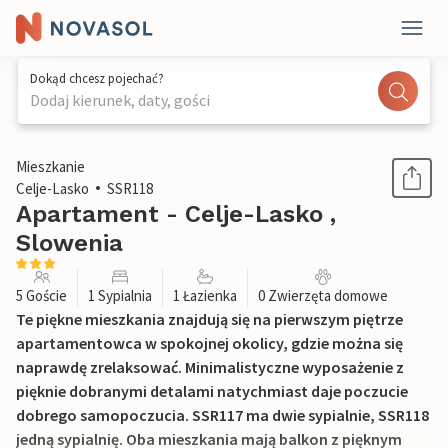
Dokąd chcesz pojechać?
Dodaj kierunek, daty, gości
1 / 22
Mieszkanie
Celje-Lasko
SSR118
Apartament - Celje-Lasko ,
Slowenia
5 Goście
1 Sypialnia
1 Łazienka
0 Zwierzęta domowe
Te piękne mieszkania znajdują się na pierwszym piętrze
apartamentowca w spokojnej okolicy, gdzie można się
naprawdę zrelaksować. Minimalistyczne wyposażenie z
pięknie dobranymi detalami natychmiast daje poczucie
dobrego samopoczucia. SSR117 ma dwie sypialnie, SSR118
jedną sypialnię. Oba mieszkania mają balkon z pięknym