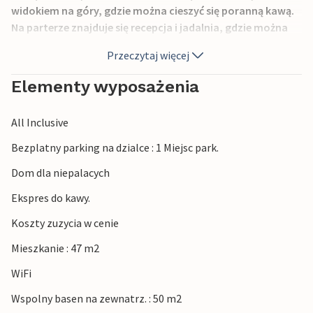
widokiem na góry, gdzie można cieszyć się poranną kawą.
Na parterze znajduje się recepcja i jadalnia, gdzie można
zamówić śniadanie. W piwnicy znajdują się 2
Przeczytaj więcej
pomieszczenia odnowy biologicznej z wannami z
hydromasażem, sauną na podczerwień i łaźniami
Elementy wyposażenia
rzymskimi. 100 m od budynku znajduje się basen i kuchnia
na świeżym powietrzu. W ogrodzie znajdują się zabawki dla
All Inclusive
dzieci, mała restauracja oraz stadnina koni, w której
można zarezerwować lekcje jazdy konnej. W recepcji
Bezplatny parking na dzialce : 1 Miejsc park.
można wypożyczyć rowery i odkrywać piękną przyrodę
Dom dla niepalacych
okolicy. Lokalizacja jest doskonałą bazą wypadową do
całodziennych wycieczek we wszystkich kierunkach. Warto
Ekspres do kawy.
rozkoszować się kulinarnymi specjałami tego regionu.
Koszty zuzycia w cenie
Mieszkanie : 47 m2
WiFi
Wspolny basen na zewnatrz. : 50 m2