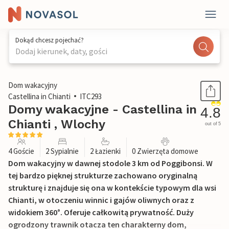
Dokąd chcesz pojechać?
Dodaj kierunek, daty, gości
1 / 26
Dom wakacyjny
Castellina in Chianti
ITC293
Domy wakacyjne - Castellina in
4.8
Chianti , Wlochy
out of 5
4 Goście
2 Sypialnie
2 Łazienki
0 Zwierzęta domowe
Dom wakacyjny w dawnej stodole 3 km od Poggibonsi. W
tej bardzo pięknej strukturze zachowano oryginalną
strukturę i znajduje się ona w kontekście typowym dla wsi
Chianti, w otoczeniu winnic i gajów oliwnych oraz z
widokiem 360°. Oferuje całkowitą prywatność. Duży
ogrodzony trawnik otacza ten charakterny dom,