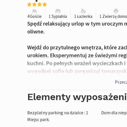
4 Goście
1 Sypialnia
1 Łazienka
1 Zwierzę dom
Spędź relaksujący urlop w tym uroczym 
oliwne.
Wejdź do przytulnego wnętrza, które zac
urokiem. Eksperymentuj ze świeżymi re
kuchni. Po pełnych wrażeń wycieczkach i 
wygodnej sofie lub zorganizuj towarzysk
jadalnym.
Przecz
Śniadaniem można delektować się na pryw
Elementy wyposażen
krajobraz. Rozkoszuj się słońcem we wsp
zakończ kieliszkiem wina i zapachem śró
Bezplatny parking na dzialce : 1
Dom dla niep
Miejsc park.
Odkryj zabytkowe uliczki Castellabate, z