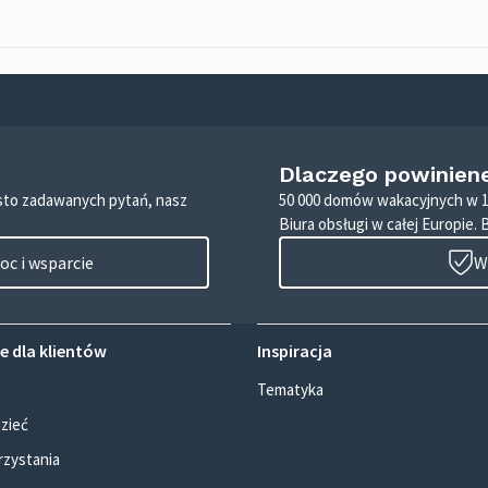
Dlaczego powinien
zęsto zadawanych pytań, nasz
50 000 domów wakacyjnych w 1
Biura obsługi w całej Europie. 
c i wsparcie
W
e dla klientów
Inspiracja
Tematyka
zieć
rzystania