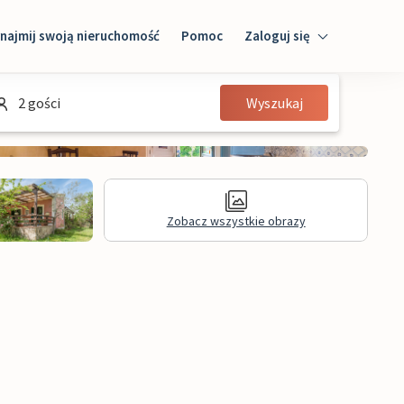
najmij swoją nieruchomość
Pomoc
Zaloguj się
Zaloguj się
2 gości
Wyszukaj
Gość
Właściciel domu
Zobacz wszystkie obrazy
Recenzje
Informacje prawne