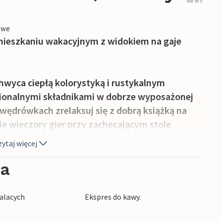
out of 5
owe
mieszkaniu wakacyjnym z widokiem na gaje
hwyca ciepłą kolorystyką i rustykalnym
gionalnymi składnikami w dobrze wyposażonej
wędrówkach zrelaksuj się z dobrą książką na
ie wieczory gier przy zachęcającym stole
ytaj więcej
atnym tarasie, podziwiając idylliczny
ia
ólnym ogrodzie, a balsamiczne letnie wieczory
dziemnomorskich roślin.
alacych
Ekspres do kawy.
wiedź Park Narodowy Cilento lub zrelaksuj się