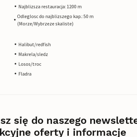
Najblizsza restauracja: 1200 m
Odleglosc do najblizszego kap.: 50 m
(Morze/Wybrzeze skaliste)
Halibut/redfish
Makrela/sledz
Losos/troc
Fladra
sz się do naszego newslett
kcyjne oferty i informacje