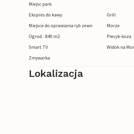
Ciesz się doskonałymi możliwościami wę
Miejsc park.
łódź na wyprawy wędkarskie. Odkryj pa
Ekspres do kawy.
Grill
wędrówek. W pobliżu znajduje się sklep o
Miejsce do oprawiania ryb zewn
Morze
Centrum Bergen, z licznymi atrakcjami i
jest o około godzinę drogi. Jednodniowe 
Ogrod. : 840 m2
Piecyk-koza
wyjątkowe wrażenia przyrodnicze.
Smart TV
Widok na Mor
Zmywarka
Lokalizacja