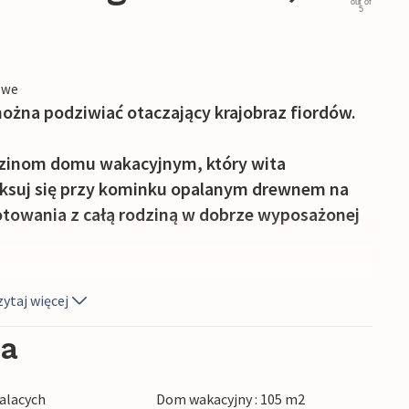
out of
5
owe
żna podziwiać otaczający krajobraz fiordów.
zinom domu wakacyjnym, który wita
aksuj się przy kominku opalanym drewnem na
otowania z całą rodziną w dobrze wyposażonej
nny teren zewnętrzny ze wspaniałym drewnianym
ytaj więcej
ozpal grilla i ciesz się widokiem na okolicę i
ia
kalizacji, w niewielkiej odległości od morza.
alacych
Dom wakacyjny : 105 m2