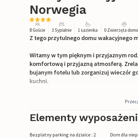
Norwegia
8 Goście
3 Sypialnie
1 Łazienka
0 Zwierzęta dom
Z tego przytulnego domu wakacyjnego mo
Witamy w tym pięknym i przyjaznym rod
komfortową i przyjazną atmosferą. Zrel
bujanym fotelu lub zorganizuj wieczór g
kuchni.
W miesiącach letnich piękny i przestro
Przecz
tarasem zachęca do wyjścia na zewnątrz. R
wodę.
Elementy wyposażen
Przeżyj ten wakacyjny raj w doskonałej lo
Bezplatny parking na dzialce : 2
Dom dla niep