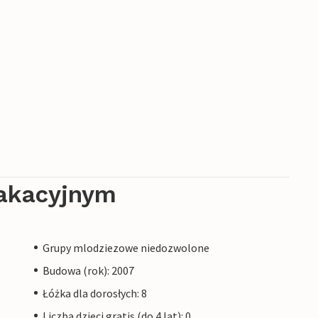
akacyjnym
Grupy mlodziezowe niedozwolone
Budowa (rok): 2007
Łóżka dla dorosłych: 8
Liczba dzieci gratis (do 4 lat): 0