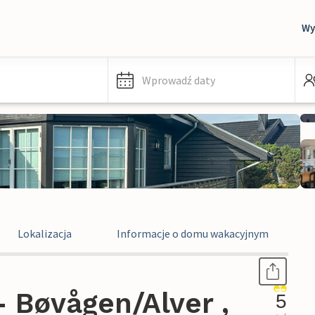
Wy
Wprowadź daty
Lokalizacja
Informacje o domu wakacyjnym
 Bøvågen/Alver ,
5