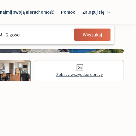
najmij swoją nieruchomość
Pomoc
Zaloguj się
Zaloguj się
2 gości
Wyszukaj
Gość
Właściciel domu
Zobacz wszystkie obrazy
Recenzje