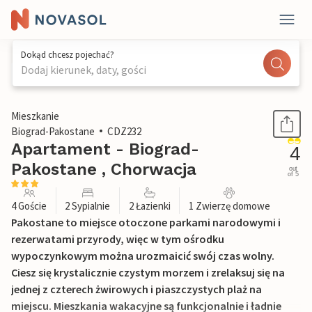
Dokąd chcesz pojechać?
Dodaj kierunek, daty, gości
1 / 29
Mieszkanie
Biograd-Pakostane
CDZ232
Apartament - Biograd-
4
Pakostane , Chorwacja
out
of 5
4 Goście
2 Sypialnie
2 Łazienki
1 Zwierzę domowe
Pakostane to miejsce otoczone parkami narodowymi i
rezerwatami przyrody, więc w tym ośrodku
wypoczynkowym można urozmaicić swój czas wolny.
Ciesz się krystalicznie czystym morzem i zrelaksuj się na
jednej z czterech żwirowych i piaszczystych plaż na
miejscu. Mieszkania wakacyjne są funkcjonalnie i ładnie