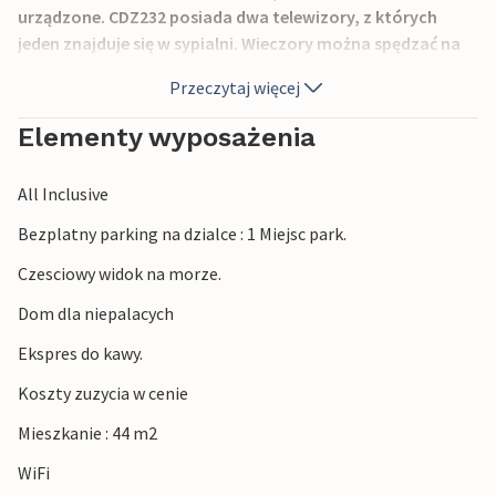
urządzone. CDZ232 posiada dwa telewizory, z których
jeden znajduje się w sypialni. Wieczory można spędzać na
tarasie CDZ232, który jest pokryty zielenią. Taras ten
Przeczytaj więcej
prowadzi do domu wakacyjnego CDA030. Duży grill, który
jest dostępny wspólnie, oferuje możliwość przygotowania
Elementy wyposażenia
pysznych potraw i cieszenia się towarzyskimi wieczorami
przy grillu w balsamiczne letnie wieczory. Duży drewniany
All Inclusive
stół i ławki znajdują się przed kominkiem.
Bezplatny parking na dzialce : 1 Miejsc park.
Czesciowy widok na morze.
Dom dla niepalacych
Ekspres do kawy.
Koszty zuzycia w cenie
Mieszkanie : 44 m2
WiFi