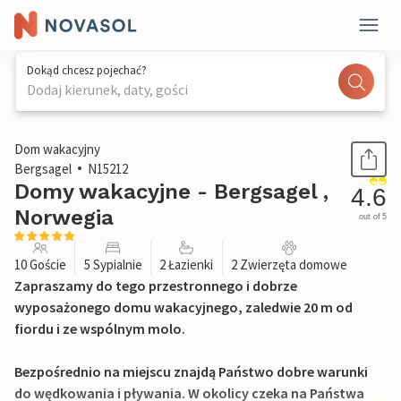
Dokąd chcesz pojechać?
Dodaj kierunek, daty, gości
1 / 15
Dom wakacyjny
Bergsagel
N15212
Domy wakacyjne - Bergsagel ,
4.6
Norwegia
out of 5
10 Goście
5 Sypialnie
2 Łazienki
2 Zwierzęta domowe
Zapraszamy do tego przestronnego i dobrze
wyposażonego domu wakacyjnego, zaledwie 20 m od
fiordu i ze wspólnym molo.
Bezpośrednio na miejscu znajdą Państwo dobre warunki
do wędkowania i pływania. W okolicy czeka na Państwa