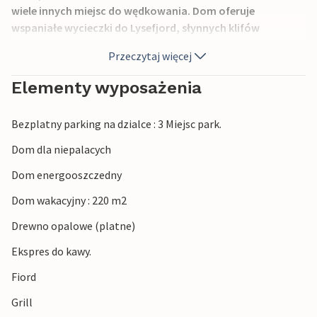
wiele innych miejsc do wędkowania. Dom oferuje
wspaniałe wycieczki do Lysefjord, słynnych klifów
Prekestolen i Kjærag, do Sandnes i do Stavanger z jego
Przeczytaj więcej
wieloma atrakcjami. Dzieciom spodoba się wizyta w parku
rozrywki "Kongeparken".
Elementy wyposażenia
W Stavanger znajdą Państwo dobry wybór sklepów,
Bezplatny parking na dzialce : 3 Miejsc park.
restauracji i kawiarni. Serdecznie zapraszamy!
Dom dla niepalacych
Dom energooszczedny
Dom wakacyjny : 220 m2
Drewno opalowe (platne)
Ekspres do kawy.
Fiord
Grill