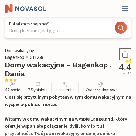
Dokąd chcesz pojechać?
Dodaj kierunek, daty, gości
1 / 18
Dom wakacyjny
Bagenkop
G11258
Domy wakacyjne - Bagenkop ,
4.4
Dania
out of 5
4 Goście
2 Sypialnie
1 Łazienka
1 Zwierzę domowe
Ciesz się przytulnym pobytem w tym domu wakacyjnym na
wyspie w pobliżu morza.
Witamy w domu wakacyjnym na wyspie Langeland, który
oferuje wspaniałe połączenie idylli, komfortu i
przytulności. Twój dom wakacyjny emanuje duńską