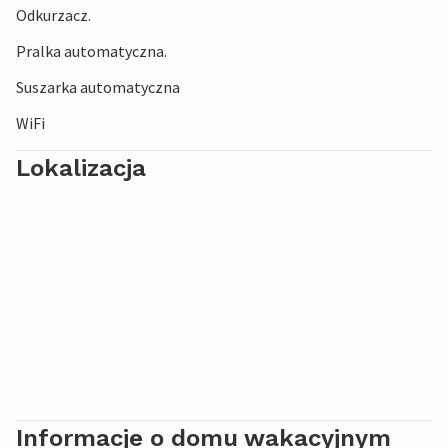
Odkurzacz.
wakacyjnym nad morzem!
Pralka automatyczna.
Suszarka automatyczna
WiFi
Lokalizacja
Informacje o domu wakacyjnym