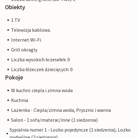
Obiekty
1 TV
Telewizja kablowa.
Internet Wi-Fi
Grill okragly
Liczba wysokich krzesełek: 0
Liczba łóżeczek dziecięcych: 0
Pokoje
W kuchni: ciepla i zimna woda
Kuchnia
Lazienka - Ciepla/zimna woda, Prysznic i wanna
Salon - 1 sofa/materac/inne (1 siedzenia)
Sypialnia numer 1 - Lozko pojedyncze (1 siedzenia), Lozko
podwójne (2 siedzenia)