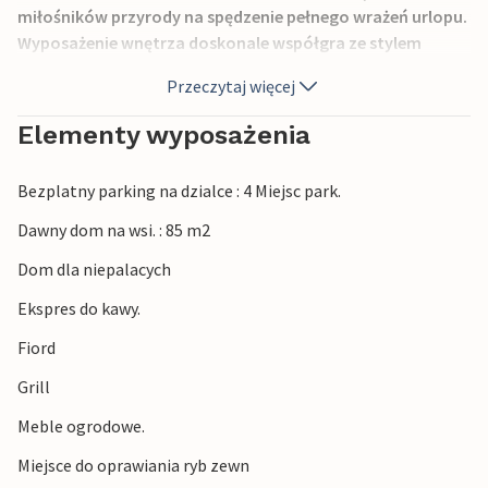
miłośników przyrody na spędzenie pełnego wrażeń urlopu.
Wyposażenie wnętrza doskonale współgra ze stylem
domu. Liczne drewniane elementy i stare widoczne belki
Przeczytaj więcej
stropowe nadają domowi wakacyjnemu szczególny
klimat.
Elementy wyposażenia
Na zewnątrz domu wakacyjnego czeka na Ciebie bardzo
Bezplatny parking na dzialce : 4 Miejsc park.
piękny teren zewnętrzny. Przygotuj przysmaki na patelni
przy ognisku, zrelaksuj się w wygodnych meblach
Dawny dom na wsi. : 85 m2
ogrodowych na otwartym tarasie i ciesz się w pełni swoim
Dom dla niepalacych
urlopem.
Ekspres do kawy.
Spędzisz swój urlop w pobliżu unikalnej przyrody i
Fiord
wspaniałych doświadczeń przyrodniczych. Podczas
pobytu odwiedź Vardetangen, najdalej na zachód
Grill
wysunięty punkt lądu stałego Norwegii, który znajduje się
Meble ogrodowe.
w pobliżu.
Miejsce do oprawiania ryb zewn
Ciesz się swoim urlopem w tym przytulnym domu