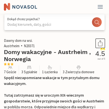
Dokąd chcesz pojechać?
Dodaj kierunek, daty, gości
1 / 12
Dawny dom na wsi.
Austrheim
N20371
Domy wakacyjne - Austrheim ,
4.5
Norwegia
out of 5
7 Goście
3 Sypialnie
1 Łazienka
3 Zwierzęta domowe
Spędź niezapomniane wakacje w tym przytulnym domu
wakacyjnym.
Tutaj zatrzymasz się w uroczym XIX-wiecznym
gospodarstwie, które przyjmuje swoich gości w Austrheim
w pobliżu morza. Odpowiednie miejsce dla wędkarzy i