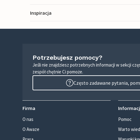
Inspiracja
Potrzebujesz pomocy?
Jeśli nie znajdziesz potrzebnych informacji w sekcji c
zespół chętnie Ci pomoże.
Często zadawane pytania, pomo
Firma
Informacj
O nas
Pomoc
O Awaze
Warto wied
Prasa
Warunki ko