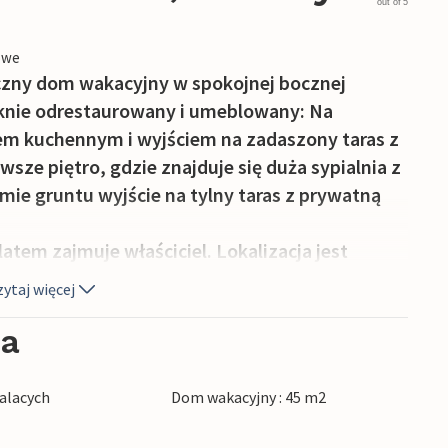
out of 5
owe
czny dom wakacyjny w spokojnej bocznej
ięknie odrestaurowany i umeblowany: Na
ksem kuchennym i wyjściem na zadaszony taras z
wsze piętro, gdzie znajduje się duża sypialnia z
omie gruntu wyjście na tylny taras z prywatną
atem zajmuje właściciel. Lokalizacja jest
rtą zobaczenia starówką - np. spacerując po
ytaj więcej
drę, Pieve i kościół San Francesco i oczywiście
 oferują lokalne przysmaki. W czerwcu i wrześniu
ia
e zawody jeździeckie Saracino; w pierwszy
asto ożywa dzięki wielkiemu krajowemu targowi
alacych
Dom wakacyjny : 45 m2
 do ładnego miasteczka Castiglion Fiorentino
hiana, etruskiego miasta na wzgórzu Cortona