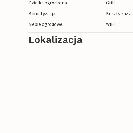
Dzialka ogrodzona
Grill
(25 km) lub malowniczego Anghiari (20 k
Klimatyzacja
Koszty zuzyc
tylko kilka); to jest około 45 km do jezi
wyspami. Sklepy, trattoria i bary w Palaz
Meble ogrodowe.
WiFi
Lokalizacja