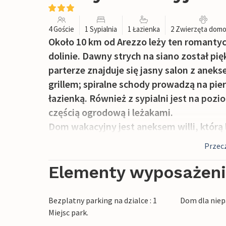
4 Goście
1 Sypialnia
1 Łazienka
2 Zwierzęta dom
Około 10 km od Arezzo leży ten romanty
dolinie. Dawny strych na siano został p
parterze znajduje się jasny salon z ane
grillem; spiralne schody prowadzą na pier
łazienką. Również z sypialni jest na pozi
częścią ogrodową i leżakami.
Dom wakacyjny jest aneksem willi, którą l
idealna, aby cieszyć się Arezzo z jego wa
Przecz
Corso, odwiedzając wartą zobaczenia kate
pijąc aperitif na piazza. Liczne trattorie
Elementy wyposażen
na Piazza Grande odbywają się tradycyjn
weekend każdego miesiąca całe stare mi
Bezplatny parking na dzialce : 1
Dom dla niep
antyków. Ponadto, można szybko dotrzeć
Miejsc park.
(12 km) z szerokim widokiem na dolinę C