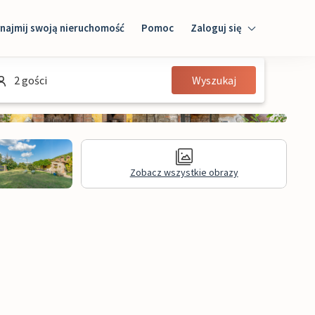
najmij swoją nieruchomość
Pomoc
Zaloguj się
Zaloguj się
2 gości
Wyszukaj
Gość
Właściciel domu
Zobacz wszystkie obrazy
Recenzje
Informacje prawne