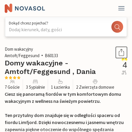
Dokąd chcesz pojechać?
Dodaj kierunek, daty, gości
1 / 24
Dom wakacyjny
Amtoft/Feggesund
B60133
Domy wakacyjne -
4
Amtoft/Feggesund , Dania
out
of 5
7 Goście
3 Sypialnie
1 Łazienka
2 Zwierzęta domowe
Ciesz się panoramą fiordów w tym komfortowym domu
wakacyjnym z wellness na świeżym powietrzu.
Ten przytulny dom znajduje się w odległości spaceru od
fiordu Limfjord. Dzięki nowoczesnemu i jasnemu wnętrzu
zapewnia piękne otoczenie do wspólnego spędzania