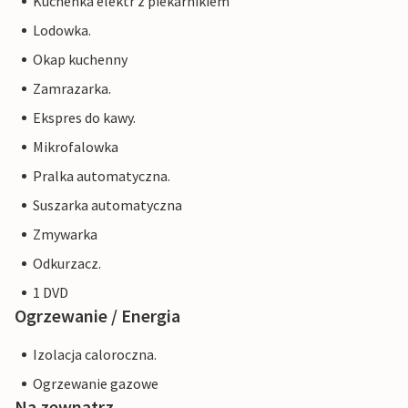
Kuchenka elektr z piekarnikiem
Lodowka.
Okap kuchenny
Zamrazarka.
Ekspres do kawy.
Mikrofalowka
Pralka automatyczna.
Suszarka automatyczna
Zmywarka
Odkurzacz.
1 DVD
Ogrzewanie / Energia
Izolacja caloroczna.
Ogrzewanie gazowe
Na zewnątrz