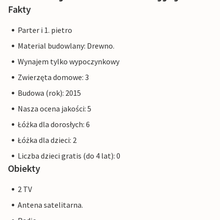
plażowej, szkółkami żeglarskimi i surfingowymi, dzięki
Fakty
którym zabawa i gry są gwarantowane.
Parter i 1. pietro
Jeśli nie lubisz gotować, możesz ucztować wzdłuż
Material budowlany: Drewno.
promenady w różnych restauracjach lub restauracjach
Wynajem tylko wypoczynkowy
rybnych i dobrze się bawić. Jeśli jesteś wędkarzem, możesz
również spróbować swoich sił na brzegu lub podczas
Zwierzęta domowe: 3
wycieczek łodzią.
Budowa (rok): 2015
Oprócz pięknej miejscowości Altefähr warto również
Nasza ocena jakości: 5
odkryć wyspę. Wypożycz rowery w wiosce i odkryj wiele
dobrze oznakowanych ścieżek rowerowych. Znana ścieżka
Łóżka dla dorosłych: 6
rowerowa "Rügenrund" prowadzi wzdłuż imponujących
Łóżka dla dzieci: 2
zabytków wyspy i obiecuje świetną zabawę.
Liczba dzieci gratis (do 4 lat): 0
Obiekty
2 TV
Antena satelitarna.