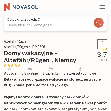
Dokąd chcesz pojechać?
Dodaj kierunek, daty, gości
1 / 39
Altefähr/Rugia
Altefähr/Rügen
DMR606
Domy wakacyjne -
3.7
Altefähr/Rügen , Niemcy
out of 5
8 Goście
3 Sypialnie
1 Łazienka
3 Zwierzęta domowe
Relaksujące i odprężające wakacje na słonecznej wyspie
Rugii - białej perle Morza Bałtyckiego.
Piękny i bardzo dobrze utrzymany park domków
letniskowych Sonnengarten wita w Altefähr. Nawet podróż
do parku domków letniskowych jest przeżyciem, ponieważ