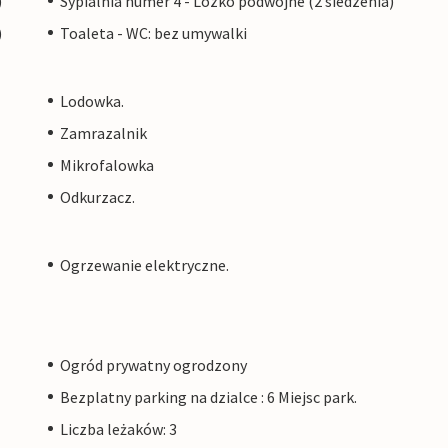
)
Sypialnia numer 4 - Lozko podwójne (2 siedzenia)
)
Toaleta - WC: bez umywalki
Lodowka.
Zamrazalnik
Mikrofalowka
Odkurzacz.
Ogrzewanie elektryczne.
Ogród prywatny ogrodzony
Bezplatny parking na dzialce : 6 Miejsc park.
Liczba leżaków: 3