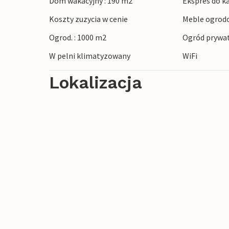
Dom wakacyjny : 190 m2
Ekspres do k
mostach i podziwianie widoku na rzekę Ta
Koszty zuzycia w cenie
Meble ogrod
Muzeum Toulouse-Lautrce d'Albi i dzielnic
Światowego Dziedzictwa UNESCO.
Ogrod. : 1000 m2
Ogród prywa
W pelni klimatyzowany
WiFi
Zapraszamy na spokojny wypoczynek poł
Lokalizacja