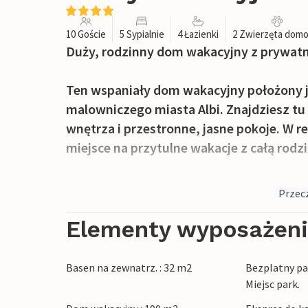
10 Goście
5 Sypialnie
4 Łazienki
2 Zwierzęta dom
Duży, rodzinny dom wakacyjny z prywa
Ten wspaniały dom wakacyjny położony je
malowniczego miasta Albi. Znajdziesz tu
wnętrza i przestronne, jasne pokoje. W r
miejsce na przytulne wakacje z całą rodzi
Ogrodzony ogród z pewnością będzie p
Przecz
wakacji. Spędź relaksujące godziny na ta
przyjaciele będą mogli odpocząć na świe
Elementy wyposażen
okrążenie w basenie, a później skorzysta
na pysznego grilla.
Basen na zewnatrz. : 32 m2
Bezplatny par
Miejsc park.
Miasto Albi zaprasza na spokojny spacer 