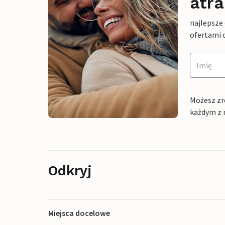
atra
najlepsze
ofertami 
Możesz zr
każdym z 
Odkryj
Miejsca docelowe