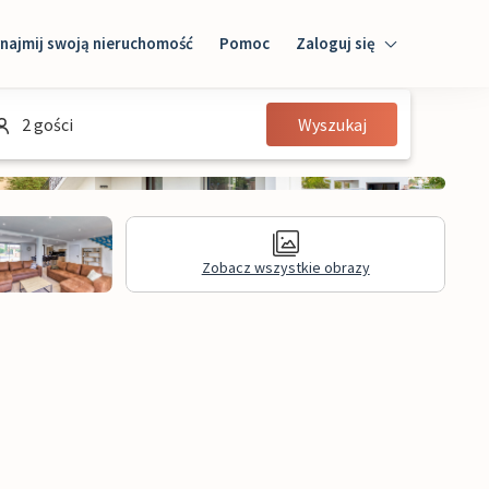
najmij swoją nieruchomość
Pomoc
Zaloguj się
Zaloguj się
2 gości
Wyszukaj
Gość
Właściciel domu
Zobacz wszystkie obrazy
Informacje prawne