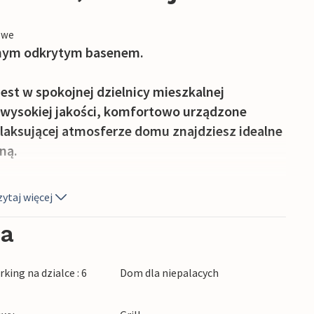
owe
tnym odkrytym basenem.
st w spokojnej dzielnicy mieszkalnej
 wysokiej jakości, komfortowo urządzone
elaksującej atmosferze domu znajdziesz idealne
ną.
opularnym miejscem wypoczynku podczas
ytaj więcej
rasie, podczas gdy Twoje dzieci i czworonożni
żym powietrzu. Od czasu do czasu przepłyń
ia
j z małej kuchni na świeżym powietrzu z grillem
king na dzialce : 6
Dom dla niepalacych
alejkami starego miasta, spacer po starych