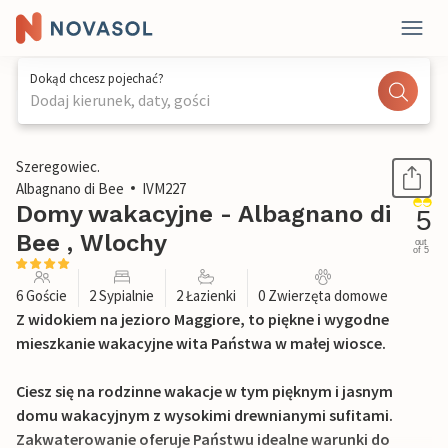
Dokąd chcesz pojechać?
Dodaj kierunek, daty, gości
1 / 32
Szeregowiec.
Albagnano di Bee
IVM227
Domy wakacyjne - Albagnano di
5
Bee , Wlochy
out
of 5
6 Goście
2 Sypialnie
2 Łazienki
0 Zwierzęta domowe
Z widokiem na jezioro Maggiore, to piękne i wygodne
mieszkanie wakacyjne wita Państwa w małej wiosce.
Ciesz się na rodzinne wakacje w tym pięknym i jasnym
domu wakacyjnym z wysokimi drewnianymi sufitami.
Zakwaterowanie oferuje Państwu idealne warunki do