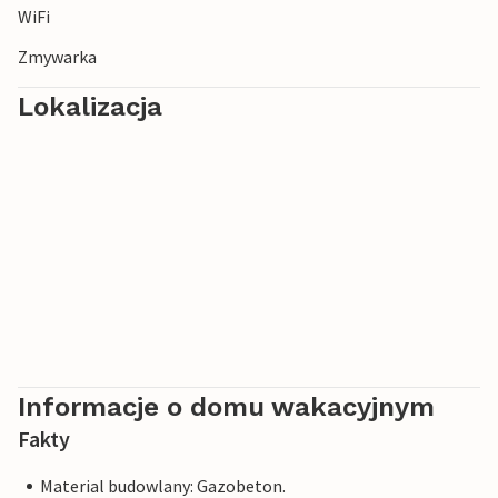
WiFi
Ciesz się na relaksujące i wspaniałe wakacje nad jeziorem
Zmywarka
Maggiore!
Lokalizacja
Informacje o domu wakacyjnym
Fakty
Material budowlany: Gazobeton.