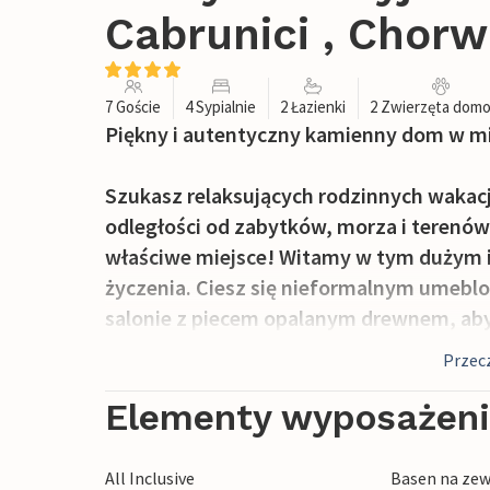
Cabrunici , Chorw
7 Goście
4 Sypialnie
2 Łazienki
2 Zwierzęta dom
Piękny i autentyczny kamienny dom w mi
Szukasz relaksujących rodzinnych wakacji w
odległości od zabytków, morza i terenów 
właściwe miejsce! Witamy w tym dużym i
życzenia. Ciesz się nieformalnym umeblo
salonie z piecem opalanym drewnem, aby
Przecz
Na zewnątrz kusi taras na dachu i zadaszo
rozmawiać do późna w nocy. Dzieci mogą 
Elementy wyposażen
wypełniać ogród dziecięcym śmiechem.
All Inclusive
Basen na zew