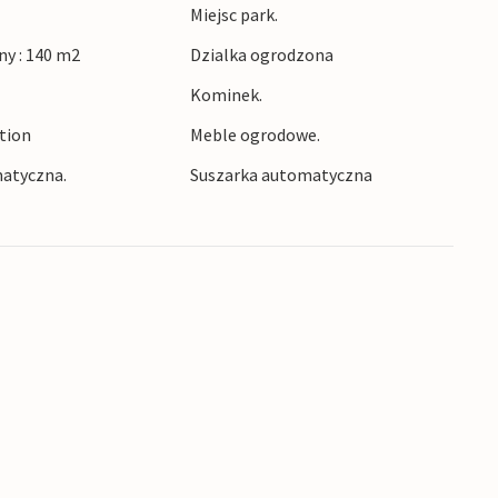
 na Istrii każdego dnia. Udaj się na wybrzeże,
Miejsc park.
aży i odwiedzić urocze nadmorskie miasteczka.
y : 140 m2
Dzialka ogrodzona
Rovinj, są również w zasięgu ręki. Odkryj
Kominek.
ię skusić istryjskim specjałom.
ction
Meble ogrodowe.
atyczna.
Suszarka automatyczna