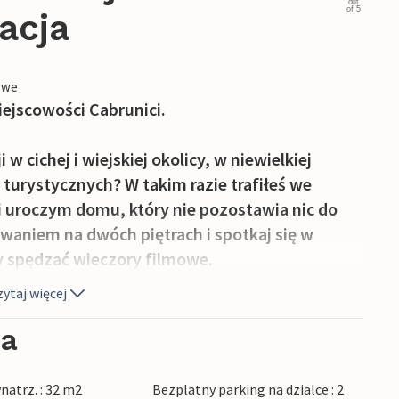
out
of 5
acja
owe
ejscowości Cabrunici.
 cichej i wiejskiej okolicy, w niewielkiej
turystycznych? W takim razie trafiłeś we
 uroczym domu, który nie pozostawia nic do
waniem na dwóch piętrach i spotkaj się w
 spędzać wieczory filmowe.
ytaj więcej
ny taras, gdzie można grillować, jeść razem i
pływać w basenie przez całe popołudnie i
ia
natrz. : 32 m2
Bezplatny parking na dzialce : 2