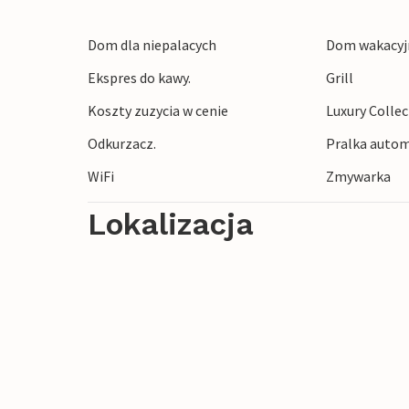
Zaplanuj nowe doświadczenia i aktywności
gdzie możesz popływać na kamienistej pl
Dom dla niepalacych
Dom wakacyjn
Ważne kulturowo miasta, takie jak Pula i 
Ekspres do kawy.
Grill
urokliwe wioski, piękne krajobrazy i daj s
Koszty zuzycia w cenie
Luxury Colle
Odkurzacz.
Pralka autom
WiFi
Zmywarka
Lokalizacja