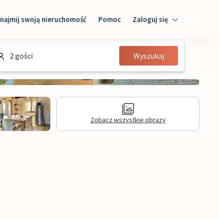
najmij swoją nieruchomość
Pomoc
Zaloguj się
Zaloguj się
2 gości
Wyszukaj
Gość
Właściciel domu
Zobacz wszystkie obrazy
Recenzje