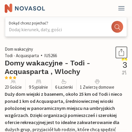
Dokąd chcesz pojechać?
Dodaj kierunek, daty, gości
1 / 37
Dom wakacyjny
Todi - Acquasparta
IUS266
Domy wakacyjne - Todi -
3
Acquasparta , Wlochy
out
of 5
23 Goście
9 Sypialnie
6 Łazienki
1 Zwierzę domowe
Duży dom wiejski z basenem, około 25 km od Todi i nieco
ponad 1 km od Acquasparta, średniowiecznej wioski
położonej w panoramicznym miejscu na umbryjskich
wzgórzach. Dzięki organizacji pomieszczeń i szerokiej
ofercie rekreacyjnej jest to idealne zakwaterowanie dla
dużych grup, przyjaciół lub rodzin, które chcą spędzić