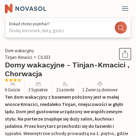
Dokąd chcesz pojechać?
Dodaj kierunek, daty, gości
1 / 39
Dom wakacyjny
Tinjan-Kmacici
CIL033
Domy wakacyjne - Tinjan-Kmacici ,
Chorwacja
6 Goście
3 Sypialnie
2 Łazienki
1 Zwierzę domowe
Ten dom wakacyjny z basenem położony jest w małej
wiosce Kmacici, niedaleko Tinjan, miejscowości w głębi
lądu. Dom jest gustownie urządzony we współczesnym
stylu. Na parterze znajduje się duży salon, kuchnia i
jadalnia. Przez korytarz przechodzi się do łazienki i
sypialni. Wewnętrzne schody prowadzą na 1. piętro, gdzie