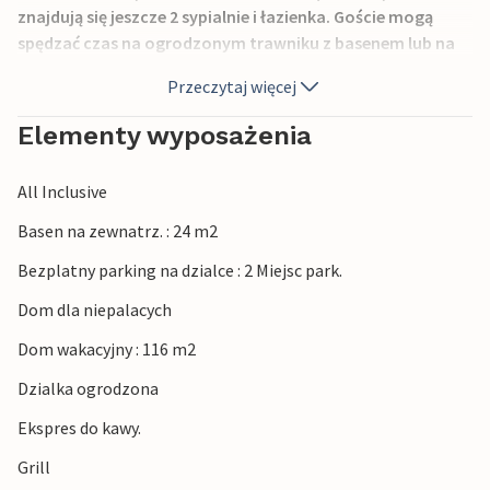
znajdują się jeszcze 2 sypialnie i łazienka. Goście mogą
spędzać czas na ogrodzonym trawniku z basenem lub na
zadaszonym tarasie ze sprzętem do grillowania. W około
Przeczytaj więcej
15 minut można dojechać samochodem do plaż kurortu
Porec.
Elementy wyposażenia
All Inclusive
Basen na zewnatrz. : 24 m2
Bezplatny parking na dzialce : 2 Miejsc park.
Dom dla niepalacych
Dom wakacyjny : 116 m2
Dzialka ogrodzona
Ekspres do kawy.
Grill