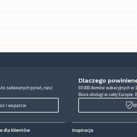
Dlaczego powinien
zęsto zadawanych pytań, nasz
50 000 domów wakacyjnych w 1
Biura obsługi w całej Europie. 
c i wsparcie
W
e dla klientów
Inspiracja