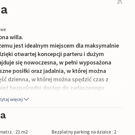
out
of 5
ja
owe
ona willa.
ki czemu jest idealnym miejscem dla maksymalnie
dzięki otwartej koncepcji parteru i dużym
ajduje się nowoczesna, w pełni wyposażona
ne posiłki oraz jadalnia, w której można
ść dzienna, w której można spędzić czas z
wnież bezpośredni dostęp do zadaszonego
również na parterze, dzięki czemu willa jest
ytaj więcej
lejne sypialnie i łazienka znajdują się na
 są w podwójne łóżko.
ia
s. Tutaj można również delektować się pysznym
też prywatny basen, przy którym można
natrz. : 21 m2
Bezplatny parking na dzialce : 2