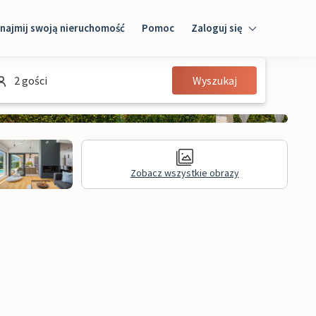
najmij swoją nieruchomość
Pomoc
Zaloguj się
Zaloguj się
2 gości
Wyszukaj
Gość
Właściciel domu
Zobacz wszystkie obrazy
Recenzje