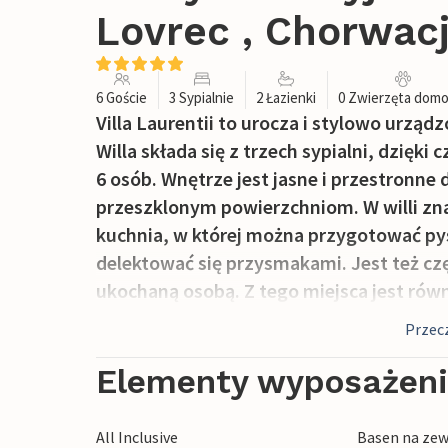
Lovrec , Chorwac
6 Goście
3 Sypialnie
2 Łazienki
0 Zwierzęta dom
Villa Laurentii to urocza i stylowo urządz
Willa składa się z trzech sypialni, dzię
6 osób. Wnętrze jest jasne i przestronne 
przeszklonym powierzchniom. W willi zn
kuchnia, w której można przygotować pysz
delektować się przysmakami. Jest też czę
ukochaną osobą. Z tego miejsca jest ró
tarasu. Sypialnia i łazienka znajdują się 
Przecz
odpowiednia dla rodzin z dziećmi. Dwie ko
piętrze. Wszystkie sypialnie wyposażone
Elementy wyposażen
Na zewnątrz znajduje się zadaszony tara
jedzeniem i ulubionymi napojami. Jest 
All Inclusive
Basen na zew