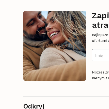
Zapi
atra
najlepsze
ofertami 
Możesz zr
każdym z 
Odkryj