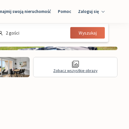
najmij swoją nieruchomość
Pomoc
Zaloguj się
Zaloguj się
2 gości
Wyszukaj
Gość
Właściciel domu
Zobacz wszystkie obrazy
kacyjnym
Recenzje