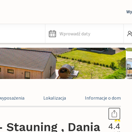
Wy
Wprowadź daty
wyposażenia
Lokalizacja
Informacje o domu wa
 Stauning , Dania
4.4