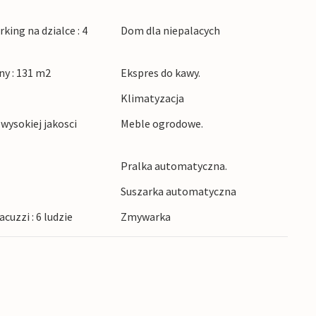
ch duńskich krajobrazów i z dala od zgiełku
king na dzialce : 4
Dom dla niepalacych
two ciszy i spokoju oraz dziewiczej przyrody.
a czasu na świeżym powietrzu, takich jak
y : 131 m2
Ekspres do kawy.
cieczki, jazda na rowerze i wiele innych. Miasto
Park Narodowy Thy na północy są idealne na
Klimatyzacja
 odkrycia.
wysokiej jakosci
Meble ogrodowe.
Pralka automatyczna.
Suszarka automatyczna
cuzzi : 6 ludzie
Zmywarka