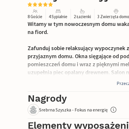
8 Goście
4 Sypialnie
2 Łazienki
3 Zwierzęta dom
Witamy w tym nowoczesnym domu wakac
na fiord.
Zafunduj sobie relaksujący wypoczynek z
przyjaznym domu. Okna sięgające od podł
pomieszczeń domu i wraz z pięknymi meb
uzupełnia piec opalany drewnem. Salon n
dobrze wyposażoną kuchnią, jadalnią i cz
Przecz
odpoczynku i spotkań towarzyskich.
Nagrody
Stąd można wyjść na częściowo zadaszon
Srebrna Szyszka - Fokus na energię
również zrelaksować się w wannie z hy
grillem i zachodem słońca nad fiordem.
Elementy wyposażen