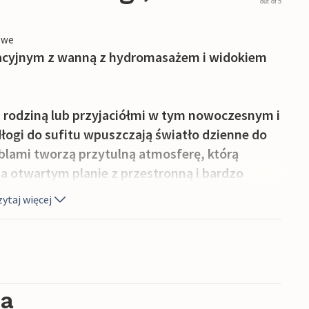
out of 5
owe
yjnym z wanną z hydromasażem i widokiem
 rodziną lub przyjaciółmi w tym nowoczesnym i
ogi do sufitu wpuszczają światło dzienne do
lami tworzą przytulną atmosferę, którą
a otwartym planie z przestronną i bardzo
ęścią dzienną z widokiem na fiord zachęca do
ytaj więcej
y taras i usiąść na meblach ogrodowych. Można
dromasażem, a wieczory zakończyć pysznym
ia