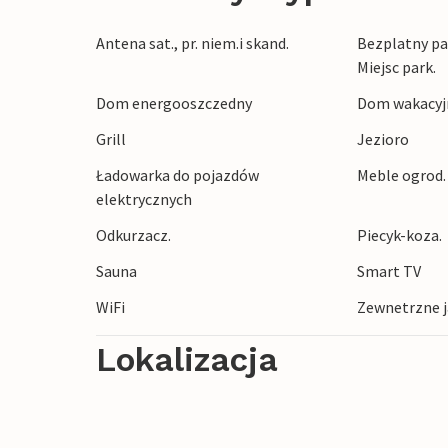
Jeśli szukasz wakacji w otoczeniu piękny
Antena sat., pr. niem.i skand.
Bezplatny par
codziennego życia, to znajdziesz tu mnós
Miejsc park.
Znajdziesz tu wiele możliwości spędzani
Dom energooszczedny
Dom wakacyjn
wędkarstwo, golf, windsurfing, piesze wy
Esbjerg lub wyspa Fanø na południu lub 
Grill
Jezioro
jednodniową wycieczkę. Jest tak wiele do
Ładowarka do pojazdów
Meble ogrod. 
elektrycznych
Odkurzacz.
Piecyk-koza.
Sauna
Smart TV
WiFi
Zewnetrzne ja
Lokalizacja