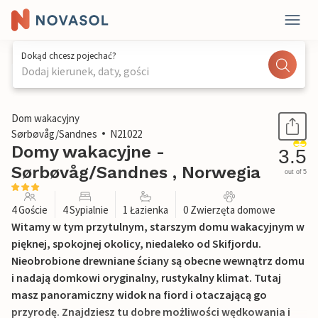
Dokąd chcesz pojechać?
Dodaj kierunek, daty, gości
1 / 13
Dom wakacyjny
Sørbøvåg/Sandnes
N21022
Domy wakacyjne -
3.5
Sørbøvåg/Sandnes , Norwegia
out of 5
4 Goście
4 Sypialnie
1 Łazienka
0 Zwierzęta domowe
Witamy w tym przytulnym, starszym domu wakacyjnym w
pięknej, spokojnej okolicy, niedaleko od Skifjordu.
Nieobrobione drewniane ściany są obecne wewnątrz domu
i nadają domkowi oryginalny, rustykalny klimat. Tutaj
masz panoramiczny widok na fiord i otaczającą go
przyrodę. Znajdziesz tu dobre możliwości wędkowania i