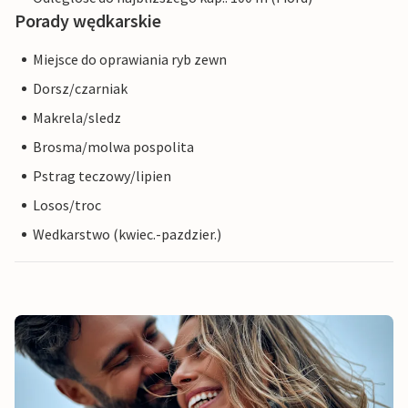
Porady wędkarskie
Miejsce do oprawiania ryb zewn
Dorsz/czarniak
Makrela/sledz
Brosma/molwa pospolita
Pstrag teczowy/lipien
Losos/troc
Wedkarstwo (kwiec.-pazdzier.)