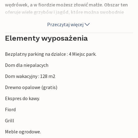
wędrówek, a w fiordzie możesz złowić małże. Obszar ten
oferuje wiele grzybów i jagód, które można swobodnie
zbierać. Można przywieźć własną łódź (max. 30 stóp).
Przeczytaj więcej
Własne kąpielisko znajdziesz zaledwie 100 m od domu.
Przejedź się wzdłuż Sognefjord, najdłuższego i
Elementy wyposażenia
najgłębszego fiordu w Norwegii.
Bezplatny parking na dzialce : 4 Miejsc park.
Dom dla niepalacych
Dom wakacyjny : 128 m2
Drewno opalowe (gratis)
Ekspres do kawy.
Fiord
Grill
Meble ogrodowe.