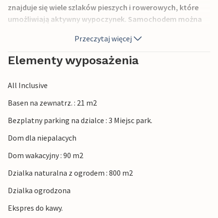
znajduje się wiele szlaków pieszych i rowerowych, które
umożliwiają aktywny wypoczynek. Samochodem można
szybko dotrzeć do małej miejscowości Trilj nad rzeką
Przeczytaj więcej
Cetina. Polecamy również zwiedzanie zabytkowego
miasta Sinj oraz metropolii Dalmacji, Splitu, którego
Elementy wyposażenia
pałac Dioklecjana i średniowieczne centrum miasta
znajdują się na liście UNESCO.
All Inclusive
Basen na zewnatrz. : 21 m2
Bezplatny parking na dzialce : 3 Miejsc park.
Dom dla niepalacych
Dom wakacyjny : 90 m2
Dzialka naturalna z ogrodem : 800 m2
Dzialka ogrodzona
Ekspres do kawy.