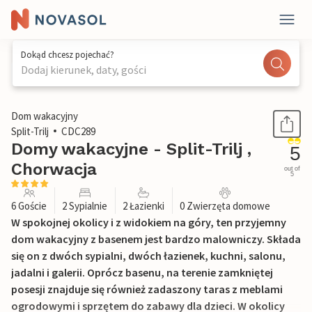
Dokąd chcesz pojechać?
Dodaj kierunek, daty, gości
1 / 45
Dom wakacyjny
Split-Trilj
CDC289
Domy wakacyjne - Split-Trilj ,
5
Chorwacja
out of
5
6 Goście
2 Sypialnie
2 Łazienki
0 Zwierzęta domowe
W spokojnej okolicy i z widokiem na góry, ten przyjemny
dom wakacyjny z basenem jest bardzo malowniczy. Składa
się on z dwóch sypialni, dwóch łazienek, kuchni, salonu,
jadalni i galerii. Oprócz basenu, na terenie zamkniętej
posesji znajduje się również zadaszony taras z meblami
ogrodowymi i sprzętem do zabawy dla dzieci. W okolicy