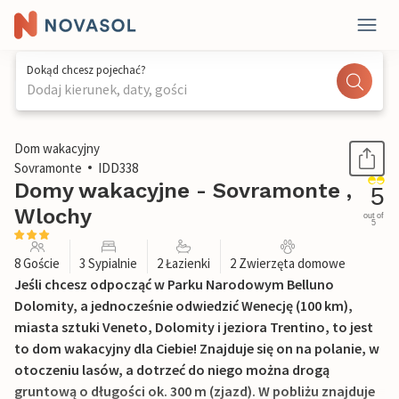
Dokąd chcesz pojechać?
Dodaj kierunek, daty, gości
1 / 28
Dom wakacyjny
Sovramonte
IDD338
Domy wakacyjne - Sovramonte ,
5
Wlochy
out of
5
8 Goście
3 Sypialnie
2 Łazienki
2 Zwierzęta domowe
Jeśli chcesz odpocząć w Parku Narodowym Belluno
Dolomity, a jednocześnie odwiedzić Wenecję (100 km),
miasta sztuki Veneto, Dolomity i jeziora Trentino, to jest
to dom wakacyjny dla Ciebie! Znajduje się on na polanie, w
otoczeniu lasów, a dotrzeć do niego można drogą
gruntową o długości ok. 300 m (zjazd). W pobliżu znajduje