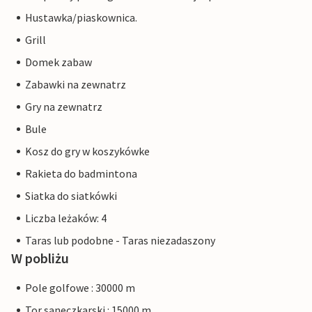
Hustawka/piaskownica.
Grill
Domek zabaw
Zabawki na zewnatrz
Gry na zewnatrz
Bule
Kosz do gry w koszykówke
Rakieta do badmintona
Siatka do siatkówki
Liczba leżaków: 4
Taras lub podobne - Taras niezadaszony
W pobliżu
Pole golfowe : 30000 m
Tor saneczkarski : 15000 m