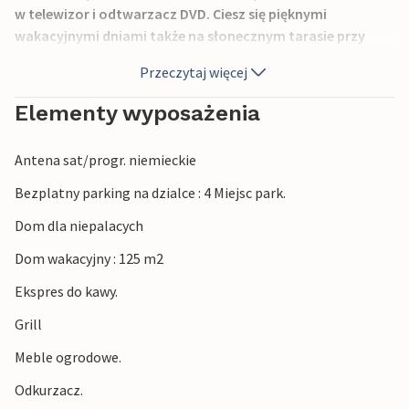
w telewizor i odtwarzacz DVD. Ciesz się pięknymi
wakacyjnymi dniami także na słonecznym tarasie przy
dobrym śniadaniu lub wieczorem przy lampce wina.
Przeczytaj więcej
W okolicy piękny nadmorski krajobraz zaprasza na długie
Elementy wyposażenia
spacery. Odwiedź również Gilleleje, jest szczególnie urocze i
ma ładny port, przytulne kawiarnie i restauracje.
Antena sat/progr. niemieckie
Bezplatny parking na dzialce : 4 Miejsc park.
Dom dla niepalacych
Dom wakacyjny : 125 m2
Ekspres do kawy.
Grill
Meble ogrodowe.
Odkurzacz.