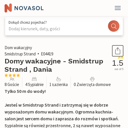
Dokąd chcesz pojechać?
Dodaj kierunek, daty, gości
1 / 25
Dom wakacyjny
Smidstrup Strand
E04419
Domy wakacyjne - Smidstrup
1.5
Strand , Dania
out of 5
8 Goście
4 Sypialnie
1 Łazienka
0 Zwierzęta domowe
Tylko 50 m do wody!
Jesteś w Smidstrup Strand i zatrzymaj się w dobrze
wyposażonym domu wakacyjnym. Ogromna kuchnia-
salon jest sercem domu i zaprasza do rozmów i spotkań.
Sypialnie są również przestronne, 2 są nawet wyposażone