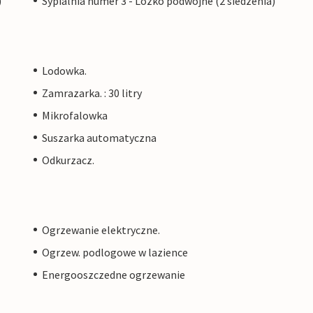
)
Sypialnia numer 3 - Lozko podwójne (2 siedzenia)
Lodowka.
Zamrazarka. : 30 litry
Mikrofalowka
Suszarka automatyczna
Odkurzacz.
Ogrzewanie elektryczne.
Ogrzew. podlogowe w lazience
Energooszczedne ogrzewanie