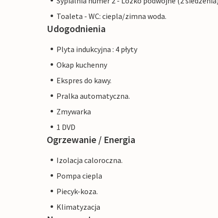
Sypialnia numer 2 - Lozko podwójne (2 siedzenia
Toaleta - WC: ciepla/zimna woda.
Udogodnienia
Plyta indukcyjna : 4 płyty
Okap kuchenny
Ekspres do kawy.
Pralka automatyczna.
Zmywarka
1 DVD
Ogrzewanie / Energia
Izolacja caloroczna.
Pompa ciepla
Piecyk-koza.
Klimatyzacja