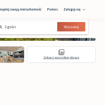
najmij swoją nieruchomość
Pomoc
Zaloguj się
Zaloguj się
2 gości
Wyszukaj
Gość
Właściciel domu
Zobacz wszystkie obrazy
Recenzje