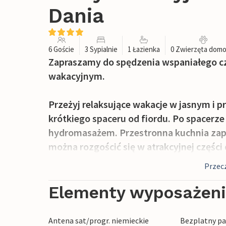
Dania
6 Goście
3 Sypialnie
1 Łazienka
0 Zwierzęta dom
Zapraszamy do spędzenia wspaniałego c
wakacyjnym.
Przeżyj relaksujące wakacje w jasnym i p
krótkiego spaceru od fiordu. Po spacerze 
hydromasażem. Przestronna kuchnia zapr
można rozgościć się w atrakcyjnej części
długo rozmawiać w wygodnej części wy
Przecz
Nieruchomość oferuje przestrzeń do rela
Elementy wyposażen
tarasie i serwuj pyszne dania z grilla na
hydromasażem oferuje czysty relaks.
Antena sat/progr. niemieckie
Bezplatny par