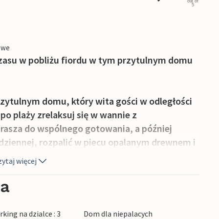
out of
5
owe
zasu w pobliżu fiordu w tym przytulnym domu
rzytulnym domu, który wita gości w odległości
po plaży zrelaksuj się w wannie z
asza do wspólnego gotowania, a później
 dziennej, rozpalić w piecu opalanym drewnem i
poczynkowej.
ytaj więcej
ksu na świeżym powietrzu. Ciesz się słońcem na
ia
 świeżym powietrzu, gdzie kolejna wanna z
king na dzialce : 3
Dom dla niepalacych