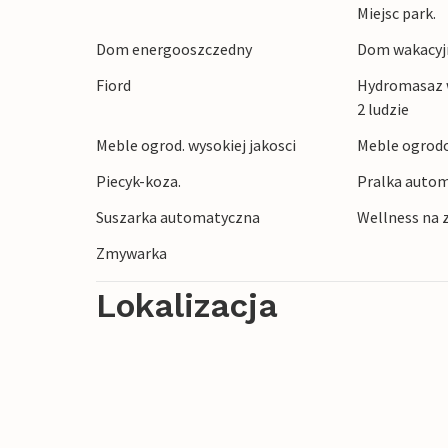
Miejsc park.
Spacer na plażę, dla miłośników sportów
Dom energooszczedny
Dom wakacyjn
warunki do uprawiania windsurfingu, kit
Fiord
Hydromasaz w
piękno rezerwatu przyrody Skjern Enge 
2 ludzie
krajobrazem rzecznym. Wędkarze również
Meble ogrod. wysokiej jakosci
Meble ogrod
szczęścia, zarówno na fiordzie, jak i na
W Skaven znajduje się kemping, z które
Piecyk-koza.
Pralka autom
opłatą (informacje o dostępności można 
Suszarka automatyczna
Wellness na 
Odkryty basen, minigolf, stół bilardowy, 
Zmywarka
Lokalizacja