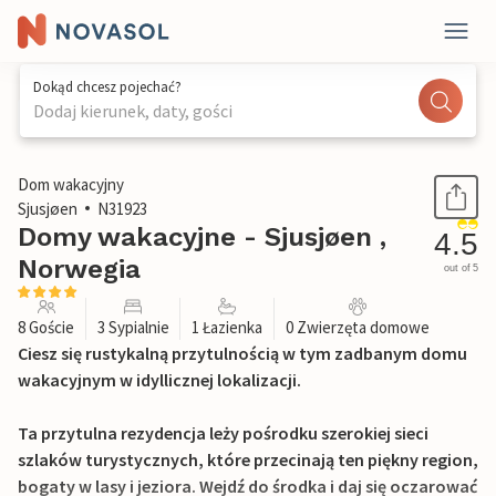
Dokąd chcesz pojechać?
Dodaj kierunek, daty, gości
1 / 14
Dom wakacyjny
Sjusjøen
N31923
Domy wakacyjne - Sjusjøen ,
4.5
Norwegia
out of 5
8 Goście
3 Sypialnie
1 Łazienka
0 Zwierzęta domowe
Ciesz się rustykalną przytulnością w tym zadbanym domu
wakacyjnym w idyllicznej lokalizacji.
Ta przytulna rezydencja leży pośrodku szerokiej sieci
szlaków turystycznych, które przecinają ten piękny region,
bogaty w lasy i jeziora. Wejdź do środka i daj się oczarować