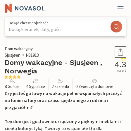
Dokąd chcesz pojechać?
Dodaj kierunek, daty, gości
1 / 16
Dom wakacyjny
Sjusjøen
N31913
Domy wakacyjne - Sjusjøen ,
4.3
Norwegia
out of 5
8 Goście
4 Sypialnie
2 Łazienki
0 Zwierzęta domowe
Czy jesteś gotowy na wakacje pełne wspaniałych przeżyć
na łonie natury oraz czasu spędzonego z rodziną i
przyjaciółmi?
Ten dom jest gustownie urządzony z pięknymi meblami i
ciepłą kolorystyką. Tworzy to wspaniałe tło dla