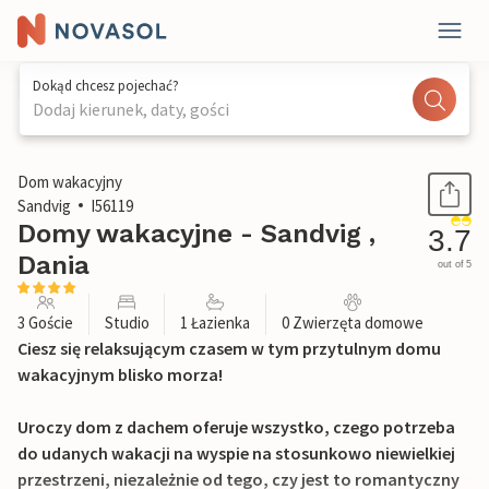
Dokąd chcesz pojechać?
Dodaj kierunek, daty, gości
1 / 18
Dom wakacyjny
Sandvig
I56119
Domy wakacyjne - Sandvig ,
3.7
Dania
out of 5
3 Goście
Studio
1 Łazienka
0 Zwierzęta domowe
Ciesz się relaksującym czasem w tym przytulnym domu
wakacyjnym blisko morza!
Uroczy dom z dachem oferuje wszystko, czego potrzeba
do udanych wakacji na wyspie na stosunkowo niewielkiej
przestrzeni, niezależnie od tego, czy jest to romantyczny