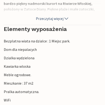
bardzo piękny nadmorski kurort na Riwierze Włoskiej,
położony w Zatoce Diany. Piękne plaże i małe zatoczki,
idylliczne miejsca do kąpieli na spokojne wakacje.
Przeczytaj więcej
Możliwość uprawiania różnych sportów i wycieczek.
Elementy wyposażenia
Bezplatna wiata na dzialce : 1 Miejsc park.
Dom dla niepalacych
Dzialka wydzielona
Kawiarka wloska
Meble ogrodowe.
Mieszkanie : 37 m2
Pralka automatyczna.
WiFi