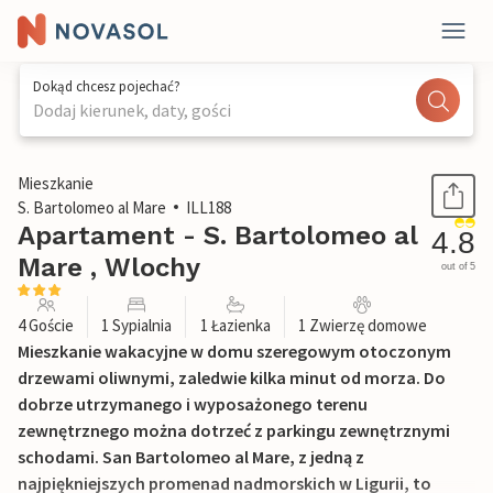
Dokąd chcesz pojechać?
Dodaj kierunek, daty, gości
1 / 19
Mieszkanie
S. Bartolomeo al Mare
ILL188
Apartament - S. Bartolomeo al
4.8
Mare , Wlochy
out of 5
4 Goście
1 Sypialnia
1 Łazienka
1 Zwierzę domowe
Mieszkanie wakacyjne w domu szeregowym otoczonym
drzewami oliwnymi, zaledwie kilka minut od morza. Do
dobrze utrzymanego i wyposażonego terenu
zewnętrznego można dotrzeć z parkingu zewnętrznymi
schodami. San Bartolomeo al Mare, z jedną z
najpiękniejszych promenad nadmorskich w Ligurii, to