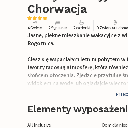
Chorwacja
4 Goście
2 Sypialnie
2 Łazienki
0 Zwierzęta dom
Jasne, piękne mieszkanie wakacyjne z w
Rogoznica.
Ciesz się wspaniałym letnim pobytem w 
tworzy radosną atmosferę, która również
słońcem otoczenia. Zjedzcie przytulne ś
widokiem na wodę lub oglądajcie wieczo
słońca nad morzem.
Przecz
Chorwackie nadmorskie miasteczko otrzym
Elementy wyposażen
z najbezpieczniejszych portów na wybrzeż
chroniona przed silnymi wiatrami. Odkry
All Inclusive
Dom dla niep