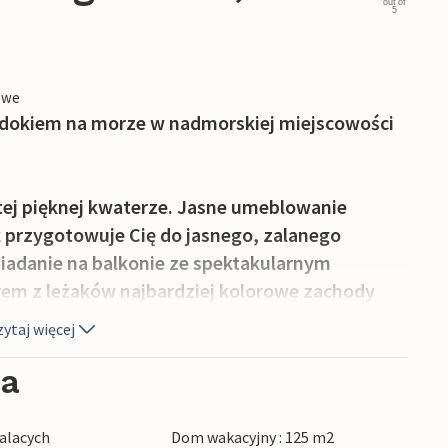
out of
5
owe
idokiem na morze w nadmorskiej miejscowości
tej pięknej kwaterze. Jasne umeblowanie
 przygotowuje Cię do jasnego, zalanego
niadanie na balkonie ze spektakularnym
rem z leżaków najbardziej kolorowe zachody
ytaj więcej
uje 2600 godzin słońca rocznie i jest jednym
ia
u Adriatyku dzięki temu, że zatoka jest
j piękne miejsce, w którym możesz kupić świeże
alacych
Dom wakacyjny : 125 m2