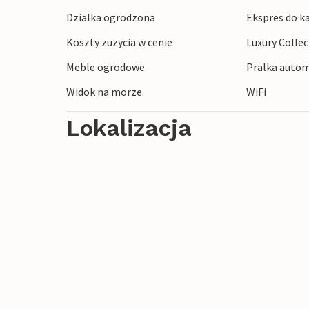
ryby i inne dalmatyńskie specjały. Odwied
Dzialka ogrodzona
Ekspres do k
baseny lub kluby nocne. Tutaj nie ma mi
Koszty zuzycia w cenie
Luxury Colle
jezioro Dragon's Eye oraz okoliczne reze
zobaczenia, takimi jak lawendowy labiryn
Meble ogrodowe.
Pralka autom
Widok na morze.
WiFi
Bawcie się więc dobrze na niezapomnian
Lokalizacja