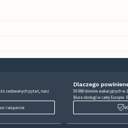
Dlaczego powinien
zęsto zadawanych pytań, nasz
50 000 domów wakacyjnych w 1
Biura obsługi w całej Europie. 
c i wsparcie
W