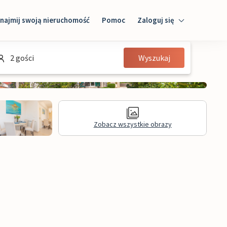
najmij swoją nieruchomość
Pomoc
Zaloguj się
Zaloguj się
2 gości
Wyszukaj
Gość
Właściciel domu
Zobacz wszystkie obrazy
Recenzje