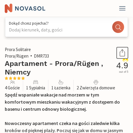
Dokąd chcesz pojechać?
Dodaj kierunek, daty, gości
1 / 41
Prora Solitaire
Prora/Rügen
DMR733
Apartament - Prora/Rügen ,
4.9
Niemcy
out of 5
4 Goście
1 Sypialnia
1 Łazienka
2 Zwierzęta domowe
Spędź wspaniałe wakacje nad morzem w tym
komfortowym mieszkaniu wakacyjnym z dostępem do
basenu i centrum odnowy biologicznej.
Nowoczesny apartament czeka na gości zaledwie kilka
kroków od pięknej plaży. Poczuj się jak w domu w jasnym