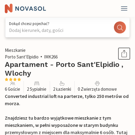
Dokąd chcesz pojechać?
Dodaj kierunek, daty, gości
1 / 20
Mieszkanie
Porto Sant'Elpidio
IMK266
Apartament - Porto Sant'Elpidio ,
Wlochy
6 Goście
2 Sypialnie
2 Łazienki
0 Zwierzęta domowe
Converted industrial loft na parterze, tylko 250 metrów od
morza.
Znajdziesz tu bardzo wyjątkowe mieszkanie z tym
mieszkaniem, w pełni wyposażone w starym budynku
przemysłowym z miejscem dla maksymalnie 6 osób. Tutaj