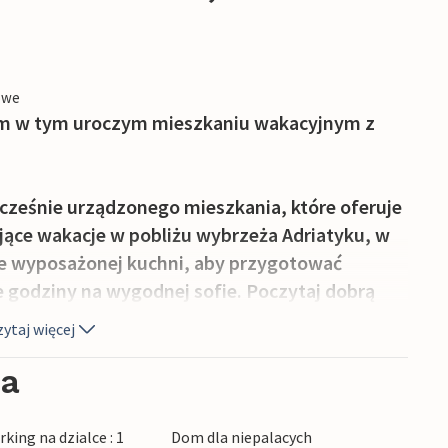
owe
em w tym uroczym mieszkaniu wakacyjnym z
cześnie urządzonego mieszkania, które oferuje
jące wakacje w pobliżu wybrzeża Adriatyku, w
ze wyposażonej kuchni, aby przygotować
e godziny na wygodnej sofie. Poczytaj dobrą
a stymulujące rozmowy.
ytaj więcej
spólnym basenie i rozgość się pod zacienioną
ia
liszkiem wina.
king na dzialce : 1
Dom dla niepalacych