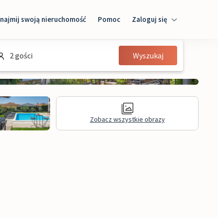
najmij swoją nieruchomość
Pomoc
Zaloguj się
Zaloguj się
2 gości
Wyszukaj
Gość
Właściciel domu
Zobacz wszystkie obrazy