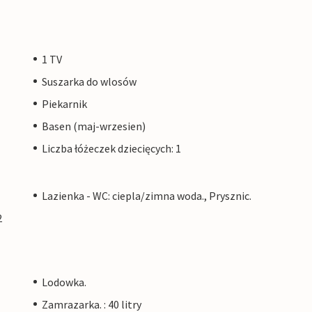
1 TV
Suszarka do wlosów
Piekarnik
Basen (maj-wrzesien)
Liczba łóżeczek dziecięcych: 1
Lazienka - WC: ciepla/zimna woda., Prysznic.
2
Lodowka.
Zamrazarka. : 40 litry