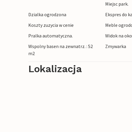
Odkryj pobliskie Pore z zabytkowymi alej
Miejsc park.
się na wycieczkę do malowniczego Rovinj 
Dzialka ogrodzona
Ekspres do k
rowerową wzdłuż wybrzeża, odkryj słynne
Koszty zuzycia w cenie
Meble ogrod
się na pięknych plażach wybrzeża Adriaty
Pralka automatyczna.
Widok na oko
Wspolny basen na zewnatrz. : 52
Zmywarka
m2
Lokalizacja