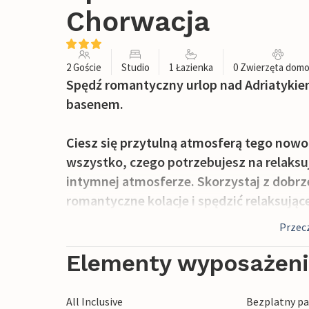
Chorwacja
2 Goście
Studio
1 Łazienka
0 Zwierzęta dom
Spędź romantyczny urlop nad Adriatyki
basenem.
Ciesz się przytulną atmosferą tego nowo
wszystko, czego potrzebujesz na relaksu
intymnej atmosferze. Skorzystaj z dobr
romantyczne kolacje i spędzić relaksując
książkę lub wykorzystaj wspólny czas n
Przecz
Zafunduj sobie orzeźwiającą kąpiel we w
Elementy wyposażen
pergolą z orzeźwiającym drinkiem lub kie
All Inclusive
Bezplatny par