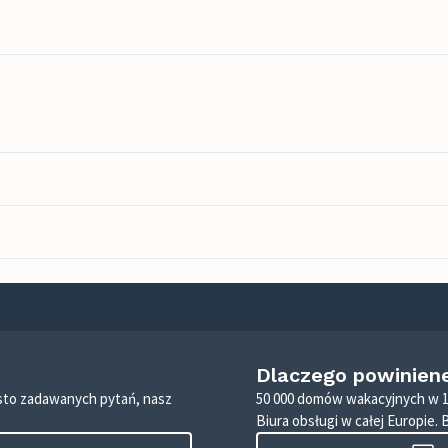
Dlaczego powinien
zęsto zadawanych pytań, nasz
50 000 domów wakacyjnych w 1
Biura obsługi w całej Europie. 