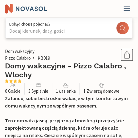
Dokąd chcesz pojechać?
Dodaj kierunek, daty, gości
1 / 17
Dom wakacyjny
Pizzo Calabro
IKB019
Domy wakacyjne - Pizzo Calabro ,
Wlochy
6 Goście
3 Sypialnie
1 Łazienka
1 Zwierzę domowe
Zafunduj sobie beztroskie wakacje w tym komfortowym
domu wakacyjnym ze wspólnym basenem.
Ten dom wita jasną, przyjazną atmosferą i przejrzyście
zaprojektowaną częścią dzienną, która oferuje dużo
miejsca na relaks. Ciesz się wspólnym czasem na sofie,