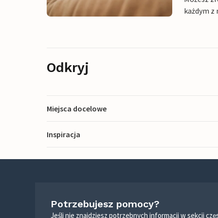
każdym z 
Odkryj
Miejsca docelowe
Inspiracja
Potrzebujesz pomocy?
Jeśli nie znajdziesz potrzebnych informacji w sekcji c