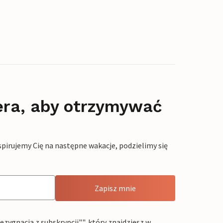
era, aby otrzymywać
pirujemy Cię na następne wakacje, podzielimy się
Zapisz mnie
ygnacja z subskrypcji"", który znajdziesz w