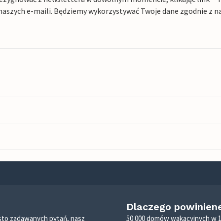
naszych e-maili. Będziemy wykorzystywać Twoje dane zgodnie z n
Dlaczego powinien
zęsto zadawanych pytań, nasz
50 000 domów wakacyjnych w 1