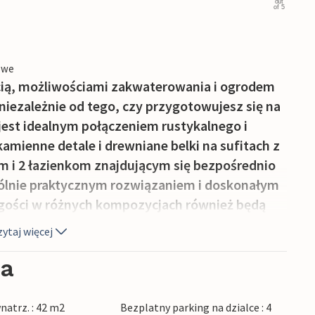
out
of 5
owe
ścią, możliwościami zakwaterowania i ogrodem
iezależnie od tego, czy przygotowujesz się na
 jest idealnym połączeniem rustykalnego i
mienne detale i drewniane belki na sufitach z
m i 2 łazienkom znajdującym się bezpośrednio
zególnie praktycznym rozwiązaniem i doskonałym
 gości w różnych kompozycjach również będą
tym planem piętra, który wyróżnia się
ytaj więcej
wnętrznej. Salon, jadalnia i kuchnia znajdują
ana ściana oddziela Cię od przestronnego tarasu
ia
nki na piętrze zachęcają do relaksu dzięki
ewnątrz można ochłodzić się w ciekawie
natrz. : 42 m2
Bezplatny parking na dzialce : 4