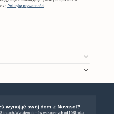
aszą
Polityką prywatności
.
eś wynająć swój dom z Novasol?
8 krajach. Wynajem domów wakacyjnych od 1968 roku.