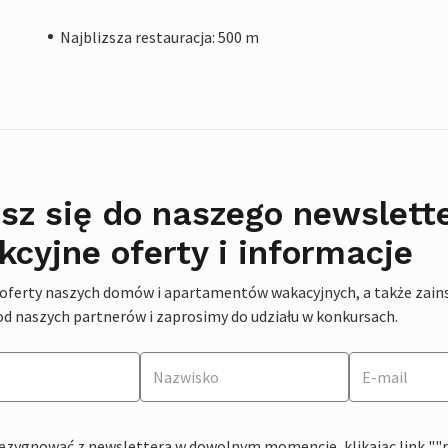
Najblizsza restauracja: 500 m
sz się do naszego newslett
kcyjne oferty i informacje
 oferty naszych domów i apartamentów wakacyjnych, a także zains
od naszych partnerów i zaprosimy do udziału w konkursach.
ezygnować z newslettera w dowolnym momencie, klikając link ""rez