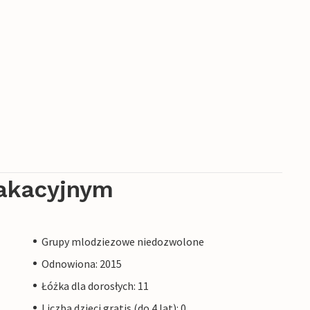
gości 4,2 km z 14 stacjami z kamiennymi
wy. W Sveti Petar u Sumi organizowane są
 wielu turystów. Najbardziej znanym jest targ
zostwa w tradycyjnym nadziewaniu kiełbasek.
rny, w których można skosztować najlepszych
zenie innych miejsc turystycznych, takich jak
redniowieczne miasta Motovun i Buzet w
radą można dojechać na lotnisko w Puli lub
akacyjnym
Grupy mlodziezowe niedozwolone
Odnowiona: 2015
Łóżka dla dorosłych: 11
Liczba dzieci gratis (do 4 lat): 0