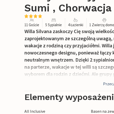
Sumi , Chorwacja
11 Goście
5 Sypialnie
4 Łazienki
1 Zwierzę dom
Willa Silvana zaskoczy Cię swoją wielko
zaprojektowanym ze szczególną uwagą, n
wakacje z rodziną czy przyjaciółmi. Willa
nowoczesnego designu, ponieważ łączy ka
neutralnym wnętrzem. Dzięki 2 sypialnio
na parterze, wakacje w tej willi są szc
wyborem dla rodzin z dziećmi. Ale grupy
cieszyć się wakacjami w tej willi z otwar
Przecz
połączeniem przestrzeni wewnętrznej i ze
się również na parterze, gdzie tylko szkl
Elementy wyposażen
z basenem. Pozostałe 3 sypialnie i 2 łazie
neutralnemu i jasnemu wystrojowi. Na z
All Inclusive
Basen na zew