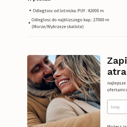
Odlegtosc od lotniska: PUY : 42000 m
Odleglosc do najblizszego kap.: 27000 m
(Morze/Wybrzeze skaliste)
Zapi
atra
najlepsze
ofertami 
Możesz zr