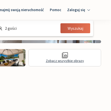
najmij swoją nieruchomość
Pomoc
Zaloguj się
Zaloguj się
2 gości
Wyszukaj
Gość
Właściciel domu
Zobacz wszystkie obrazy
Recenzje