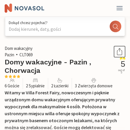
Dokąd chcesz pojechać?
Dodaj kierunek, daty, gości
1 / 36
Dom wakacyjny
Pazin
CLT069
Domy wakacyjne - Pazin ,
5
Chorwacja
out of
5
6 Goście
2 Sypialnie
2 Łazienki
3 Zwierzęta domowe
Witamy w Villa Forest Fairy, nowoczesnym i pięknie
urządzonym domu wakacyjnym oferującym prywatny
wypoczynek dla maksymalnie 4 osób. Położona w
ustronnym miejscu willa oferuje spokojny wypoczynek z
prywatnym basenem otoczonym leżakami, na których
można się zrelaksować. Goście mogą delektować się