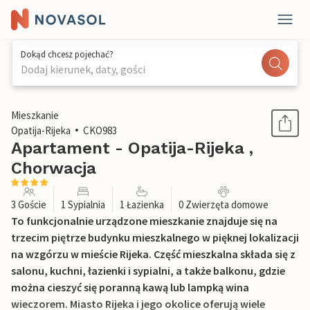
Dokąd chcesz pojechać?
Dodaj kierunek, daty, gości
1 / 23
Mieszkanie
Opatija-Rijeka
CKO983
Apartament - Opatija-Rijeka ,
Chorwacja
3 Goście
1 Sypialnia
1 Łazienka
0 Zwierzęta domowe
To funkcjonalnie urządzone mieszkanie znajduje się na
trzecim piętrze budynku mieszkalnego w pięknej lokalizacji
na wzgórzu w mieście Rijeka. Część mieszkalna składa się z
salonu, kuchni, łazienki i sypialni, a także balkonu, gdzie
można cieszyć się poranną kawą lub lampką wina
wieczorem. Miasto Rijeka i jego okolice oferują wiele