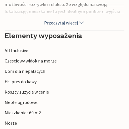
możliwości rozrywki i relaksu. Ze względu na swoją
lokalizację, mieszkanie to jest idealnym punktem wyjścia
dla różnych wycieczek w okolicy. Na przykład zalecana jest
Przeczytaj więcej
wizyta na wyspie Krk oraz w miastach Crikvenica i Opatija.
Elementy wyposażenia
All Inclusive
Czesciowy widok na morze.
Dom dla niepalacych
Ekspres do kawy.
Koszty zuzycia w cenie
Meble ogrodowe.
Mieszkanie : 60 m2
Morze