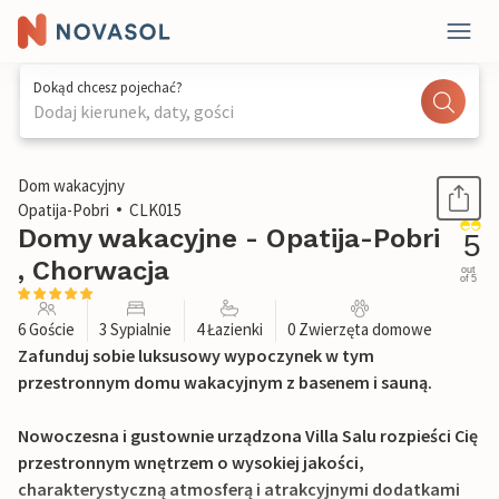
Dokąd chcesz pojechać?
Dodaj kierunek, daty, gości
1 / 33
Dom wakacyjny
Opatija-Pobri
CLK015
Domy wakacyjne - Opatija-Pobri
5
, Chorwacja
out
of 5
6 Goście
3 Sypialnie
4 Łazienki
0 Zwierzęta domowe
Zafunduj sobie luksusowy wypoczynek w tym
przestronnym domu wakacyjnym z basenem i sauną.
Nowoczesna i gustownie urządzona Villa Salu rozpieści Cię
przestronnym wnętrzem o wysokiej jakości,
charakterystyczną atmosferą i atrakcyjnymi dodatkami