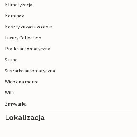
Klimatyzacja
wycieczki. Odkryj urok Volosko, nurkuj w krystalicznie
czystych wodach idyllicznych zatok lub wędruj
Kominek.
malowniczymi nadmorskimi ścieżkami wśród
Koszty zuzycia w cenie
śródziemnomorskiej przyrody. Spaceruj urokliwymi
uliczkami starego miasta Kastav, skosztuj regionalnych
Luxury Collection
specjałów w tradycyjnej konobie i zanurz się w tętniącej
Pralka automatyczna.
życiem atmosferze Rijeki.
Sauna
Suszarka automatyczna
Widok na morze.
WiFi
Zmywarka
Lokalizacja