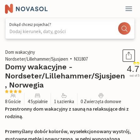
Dokąd chcesz pojechać?
Dodaj kierunek, daty, gości
1 / 15
Dom wakacyjny
Nordseter/Lillehammer/Sjusjøen
N31807
Domy wakacyjne -
4.7
Nordseter/Lillehammer/Sjusjøen
out of 5
, Norwegia
8 Goście
4 Sypialnie
1 Łazienka
0 Zwierzęta domowe
Przestronny dom wakacyjny z sauną na relaksujące dni z
rodziną.
Przemyślany dobór kolorów, wyselekcjonowany wystrój,
gustowne meble i nowoczesna, w pełni wyposażona