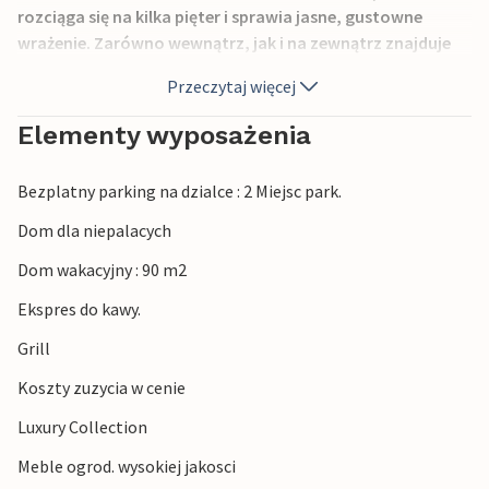
rozciąga się na kilka pięter i sprawia jasne, gustowne
wrażenie. Zarówno wewnątrz, jak i na zewnątrz znajduje
się kilka przytulnych zakątków, które zachęcają do
Przeczytaj więcej
odpoczynku. Jeśli szukasz ciszy i spokoju, trafiłeś we
właściwe miejsce.
Elementy wyposażenia
Zadbany, ogrodzony ogród zaprasza młodszych i
Bezplatny parking na dzialce : 2 Miejsc park.
starszych do spędzania godzin na świeżym powietrzu i
staje się małą oazą podczas pobytu. Usiądź w wiszących
Dom dla niepalacych
fotelach z wakacyjną lekturą i posłuchaj śpiewu ptaków.
Dom wakacyjny : 90 m2
W pobliżu znajduje się wiele atrakcji przyjaznych
Ekspres do kawy.
rodzinom, w tym tenis stołowy, petanque, basen, za który
Grill
pobierana jest opłata, oraz plac zabaw. Poznaj okoliczne
tereny naturalne pieszo lub na dwóch kółkach i ciesz się
Koszty zuzycia w cenie
spokojem i pięknem wsi!
Luxury Collection
Meble ogrod. wysokiej jakosci