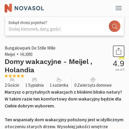
Dokąd chcesz pojechać?
Dodaj kierunek, daty, gości
1 / 35
Bungalowpark De Stille Wille
Meijel
HLI093
Domy wakacyjne - Meijel ,
4.9
Holandia
out of 5
2 Goście
1 Sypialnia
1 Łazienka
0 Zwierzęta domowe
Marzysz o przytulnych wakacjach z bliskimi blisko natury?
W takim razie ten komfortowy dom wakacyjny będzie dla
Ciebie dobrym wyborem.
Ten wspaniały dom wakacyjny położony jest w idyllicznym
otoczeniu starych drzew. Wysokiej jakości wnętrze