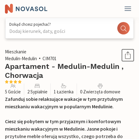
Dokąd chcesz pojechać?
Dodaj kierunek, daty, gości
1 / 41
Mieszkanie
Medulin-Medulin
CIM701
Apartament - Medulin-Medulin ,
Chorwacja
5 Goście
2 Sypialnie
1 Łazienka
0 Zwierzęta domowe
Zafunduj sobie relaksujące wakacje w tym przytulnym
mieszkaniu wakacyjnym w popularnym Medulinie.
Ciesz się pobytem w tym przyjaznym i komfortowym
mieszkaniu wakacyjnym w Medulinie. Jasne pokoje i
przytulne meble oferują wszystko, czego potrzeba do