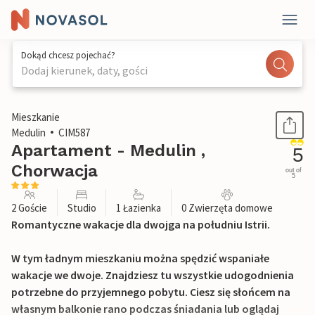
Dokąd chcesz pojechać?
Dodaj kierunek, daty, gości
1 / 21
Mieszkanie
Medulin
CIM587
Apartament - Medulin ,
5
Chorwacja
out of
5
2 Goście
Studio
1 Łazienka
0 Zwierzęta domowe
Romantyczne wakacje dla dwojga na południu Istrii.
W tym ładnym mieszkaniu można spędzić wspaniałe
wakacje we dwoje. Znajdziesz tu wszystkie udogodnienia
potrzebne do przyjemnego pobytu. Ciesz się słońcem na
własnym balkonie rano podczas śniadania lub oglądaj