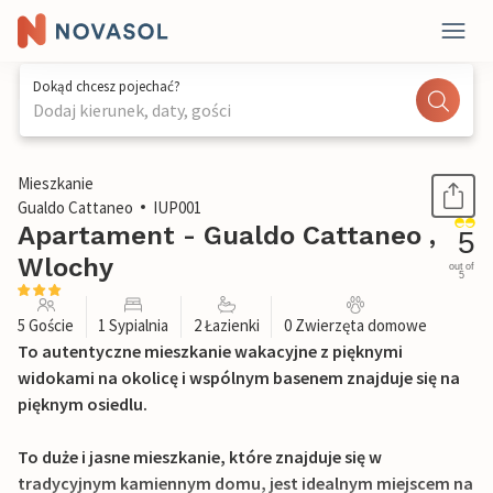
Dokąd chcesz pojechać?
Dodaj kierunek, daty, gości
1 / 40
Mieszkanie
Gualdo Cattaneo
IUP001
Apartament - Gualdo Cattaneo ,
5
Wlochy
out of
5
5 Goście
1 Sypialnia
2 Łazienki
0 Zwierzęta domowe
To autentyczne mieszkanie wakacyjne z pięknymi
widokami na okolicę i wspólnym basenem znajduje się na
pięknym osiedlu.
To duże i jasne mieszkanie, które znajduje się w
tradycyjnym kamiennym domu, jest idealnym miejscem na