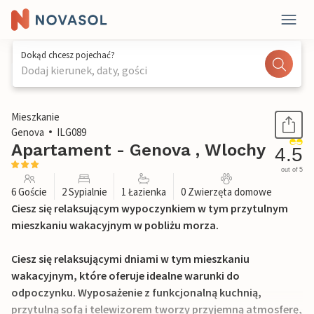
Dokąd chcesz pojechać?
Dodaj kierunek, daty, gości
1 / 19
Mieszkanie
Genova
ILG089
Apartament - Genova , Wlochy
4.5
out of 5
6 Goście
2 Sypialnie
1 Łazienka
0 Zwierzęta domowe
Ciesz się relaksującym wypoczynkiem w tym przytulnym
mieszkaniu wakacyjnym w pobliżu morza.
Ciesz się relaksującymi dniami w tym mieszkaniu
wakacyjnym, które oferuje idealne warunki do
odpoczynku. Wyposażenie z funkcjonalną kuchnią,
przytulną sofą i telewizorem tworzy przyjemną atmosferę,