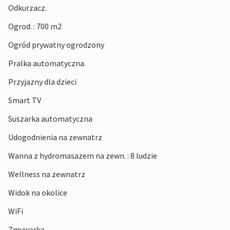
Odkurzacz.
Właściciele domu wakacyjnego z przyjemnością polecają
degustacje wina w różnych piwnicach w pobliskiej
Ogrod. : 700 m2
Valpolicella, gdzie uprawia się Amarone (płatność na
Ogród prywatny ogrodzony
miejscu). Istnieje również możliwość zarezerwowania
kursów gotowania z szefami kuchni z okolic Werony lub
Pralka automatyczna.
zamówienia usługi gotowania w samym domu
Przyjazny dla dzieci
wakacyjnym (w obu przypadkach należy wysłać e-mail do
właściciela domu co najmniej 4 tygodnie przed przyjazdem
Smart TV
i dokonać płatności na miejscu).
Suszarka automatyczna
Udogodnienia na zewnatrz
Wanna z hydromasazem na zewn. : 8 ludzie
Wellness na zewnatrz
Widok na okolice
WiFi
Zmywarka