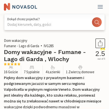
Dokąd chcesz pojechać?
Dodaj kierunek, daty, gości
1 / 36
Dom wakacyjny
Fumane - Lago di Garda
IVG285
Domy wakacyjne - Fumane -
2.5
Lago di Garda , Wlochy
out of 5
16 Goście
7 Sypialnie
4 Łazienki
1 Zwierzę domowe
Piękny dom wakacyjny z prywatnym basenem i
podgrzewanym jacuzzi w samym sercu regionu
Valpolicella w pięknym regionie Veneto. Dom wakacyjny
jest idealny dla każdego, kto szuka relaksu, ponieważ
można się tu zrelaksować nawet w chłodniejsze miesiące
wakacyjne dzięki podwodnemu masażowi w