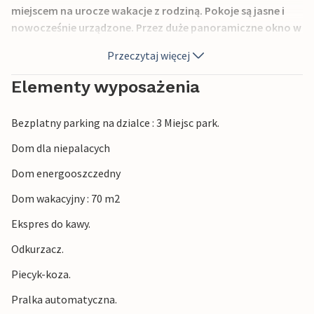
miejscem na urocze wakacje z rodziną. Pokoje są jasne i
nowocześnie urządzone. Przez duże panoramiczne okno w
salonie można podziwiać wspaniały widok na zieleń.
Przeczytaj więcej
Rozgość się przy kominku i ciesz się przytulnym ciepłem.
Elementy wyposażenia
Otwarty i zadaszony taras zaprasza do spędzenia wielu
godzin na świeżym powietrzu, otwarta działka oferuje
Bezplatny parking na dzialce : 3 Miejsc park.
mnóstwo miejsca do zabawy.
Dom dla niepalacych
Jedź na plażę i odwiedź urocze miasto Ebeltoft podczas
Dom energooszczedny
wakacji.
Dom wakacyjny : 70 m2
Ekspres do kawy.
Każdy będzie długo wspominał z przyjemnością swój urlop
w tym zapraszającym domu wakacyjnym.
Odkurzacz.
Piecyk-koza.
Pralka automatyczna.