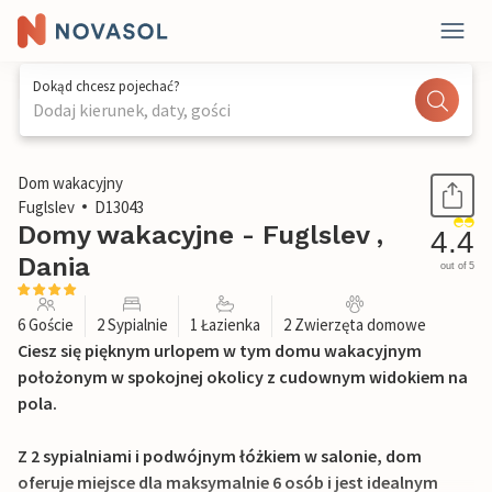
Dokąd chcesz pojechać?
Dodaj kierunek, daty, gości
1 / 26
Dom wakacyjny
Fuglslev
D13043
Domy wakacyjne - Fuglslev ,
4.4
Dania
out of 5
6 Goście
2 Sypialnie
1 Łazienka
2 Zwierzęta domowe
Ciesz się pięknym urlopem w tym domu wakacyjnym
położonym w spokojnej okolicy z cudownym widokiem na
pola.
Z 2 sypialniami i podwójnym łóżkiem w salonie, dom
oferuje miejsce dla maksymalnie 6 osób i jest idealnym