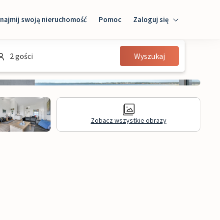
najmij swoją nieruchomość
Pomoc
Zaloguj się
Zaloguj się
2 gości
Wyszukaj
Gość
Właściciel domu
Zobacz wszystkie obrazy
Recenzje