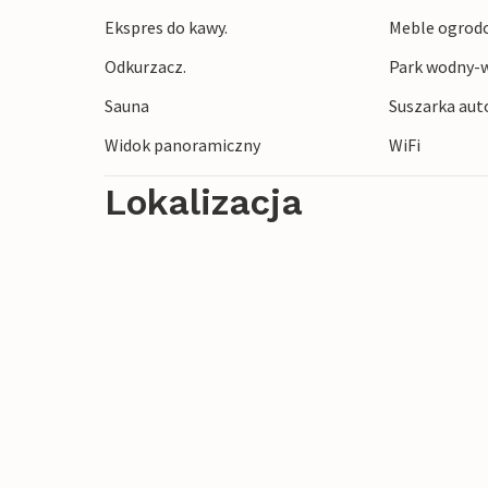
Ekspres do kawy.
Meble ogrod
Odkurzacz.
Park wodny-w
Sauna
Suszarka au
Widok panoramiczny
WiFi
Lokalizacja