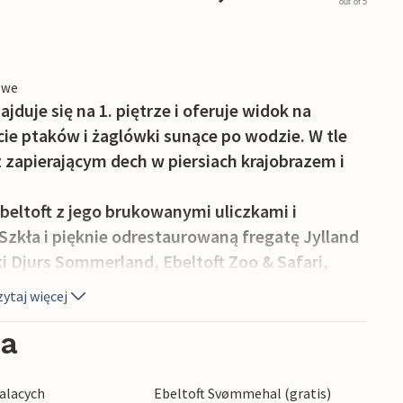
out of 5
owe
uje się na 1. piętrze i oferuje widok na
ie ptaków i żaglówki sunące po wodzie. W tle
 zapierającym dech w piersiach krajobrazem i
eltoft z jego brukowanymi uliczkami i
zkła i pięknie odrestaurowaną fregatę Jylland
ki Djurs Sommerland, Ebeltoft Zoo & Safari,
ub fantastycznego akwarium morskiego
ytaj więcej
ia
alacych
Ebeltoft Svømmehal (gratis)