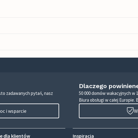
Dlaczego powinien
zęsto zadawanych pytań, nasz
50 000 domów wakacyjnych w 1
Biura obsługi w całej Europie. 
c i wsparcie
W
e dla klientów
Inspiracja