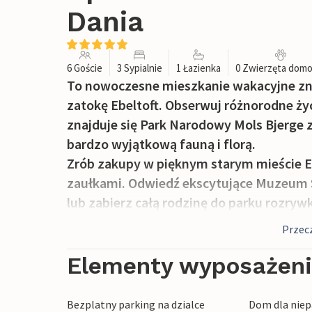
Dania
6 Goście
3 Sypialnie
1 Łazienka
0 Zwierzęta dom
To nowoczesne mieszkanie wakacyjne znajd
zatokę Ebeltoft. Obserwuj różnorodne życ
znajduje się Park Narodowy Mols Bjerge z
bardzo wyjątkową fauną i florą.
Zrób zakupy w pięknym starym mieście Eb
zaułkami. Odwiedź ekscytujące Muzeum S
lub zabierz całą rodzinę do parku rozryw
parku zwierząt Skandinavisk Dyrepark l
Przecz
Kattegatcenter w Grenå.
Elementy wyposażen
Bezplatny parking na dzialce
Dom dla niep