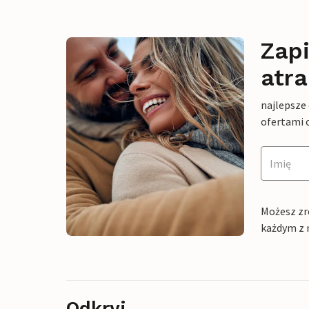
Zapi
atra
najlepsze
ofertami 
Możesz zr
każdym z 
Odkryj