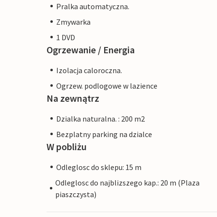
Pralka automatyczna.
Zmywarka
1 DVD
Ogrzewanie / Energia
Izolacja caloroczna.
Ogrzew. podlogowe w lazience
Na zewnątrz
Dzialka naturalna. : 200 m2
Bezplatny parking na dzialce
W pobliżu
Odleglosc do sklepu: 15 m
Odleglosc do najblizszego kap.: 20 m (Plaza
piaszczysta)