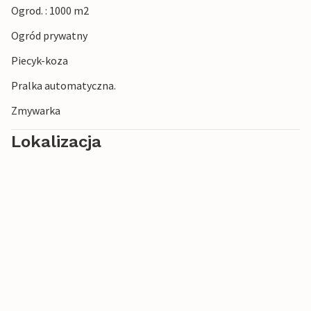
Ogrod. : 1000 m2
odwiedzić pobliskie wioski rybackie, aby poznać tradycyjny
styl życia na Lofotach.
Ogród prywatny
Piecyk-koza
Pralka automatyczna.
Zmywarka
Lokalizacja