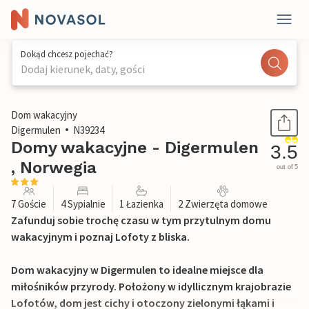
Dokąd chcesz pojechać?
Dodaj kierunek, daty, gości
1 / 22
Dom wakacyjny
Digermulen
N39234
Domy wakacyjne - Digermulen
3.5
, Norwegia
out of 5
7 Goście
4 Sypialnie
1 Łazienka
2 Zwierzęta domowe
Zafunduj sobie trochę czasu w tym przytulnym domu
wakacyjnym i poznaj Lofoty z bliska.
Dom wakacyjny w Digermulen to idealne miejsce dla
miłośników przyrody. Położony w idyllicznym krajobrazie
Lofotów, dom jest cichy i otoczony zielonymi łąkami i