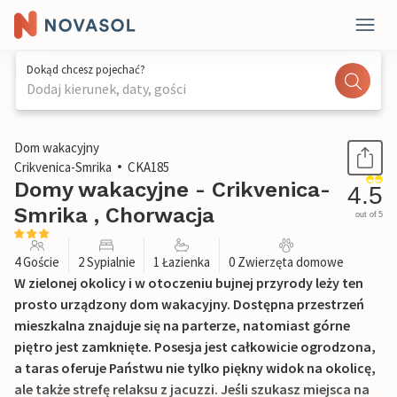
Dokąd chcesz pojechać?
Dodaj kierunek, daty, gości
1 / 35
Dom wakacyjny
Crikvenica-Smrika
CKA185
Domy wakacyjne - Crikvenica-
4.5
Smrika , Chorwacja
out of 5
4 Goście
2 Sypialnie
1 Łazienka
0 Zwierzęta domowe
W zielonej okolicy i w otoczeniu bujnej przyrody leży ten
prosto urządzony dom wakacyjny. Dostępna przestrzeń
mieszkalna znajduje się na parterze, natomiast górne
piętro jest zamknięte. Posesja jest całkowicie ogrodzona,
a taras oferuje Państwu nie tylko piękny widok na okolicę,
ale także strefę relaksu z jacuzzi. Jeśli szukasz miejsca na