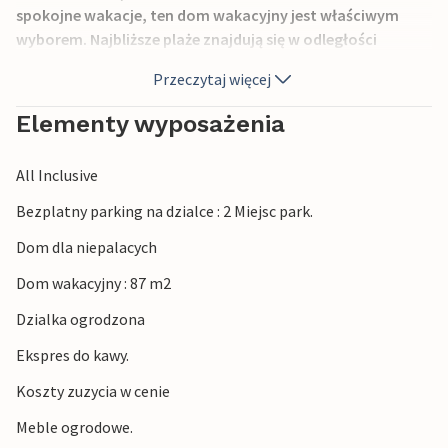
spokojne wakacje, ten dom wakacyjny jest właściwym
wyborem. Najbliższe plaże znajdują się w odległości
zaledwie pięciu minut jazdy samochodem. Odwiedź piękne
Przeczytaj więcej
miasto portowe Crikvenica i wyspę Krk, gdzie znajdują się
nie tylko dobre restauracje, ale także bogata oferta
Elementy wyposażenia
dziedzictwa kulturowego, które warto zobaczyć.
All Inclusive
Bezplatny parking na dzialce : 2 Miejsc park.
Dom dla niepalacych
Dom wakacyjny : 87 m2
Dzialka ogrodzona
Ekspres do kawy.
Koszty zuzycia w cenie
Meble ogrodowe.