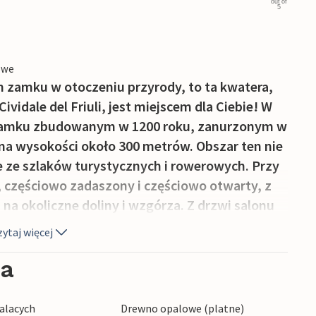
out of
5
owe
m zamku w otoczeniu przyrody, to ta kwatera,
vidale del Friuli, jest miejscem dla Ciebie! W
 zamku zbudowanym w 1200 roku, zanurzonym w
e na wysokości około 300 metrów. Obszar ten nie
nie ze szlaków turystycznych i rowerowych. Przy
s, częściowo zadaszony i częściowo otwarty, z
na okoliczne doliny i wzgórza. Z drzwi salonu
użej kuchni z wszystkimi urządzeniami. Dostęp
ytaj więcej
ty bramą. W pobliżu znajdują się liczne ścieżki
 Pierwsza wycieczka musi być z pewnością do
ia
 oddalone o 25 km i słynie z surowej szynki San
alacych
Drewno opalowe (platne)