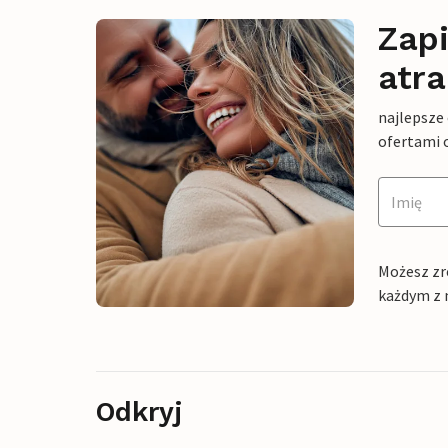
Zapi
atra
najlepsze
ofertami 
Możesz zr
każdym z 
Odkryj