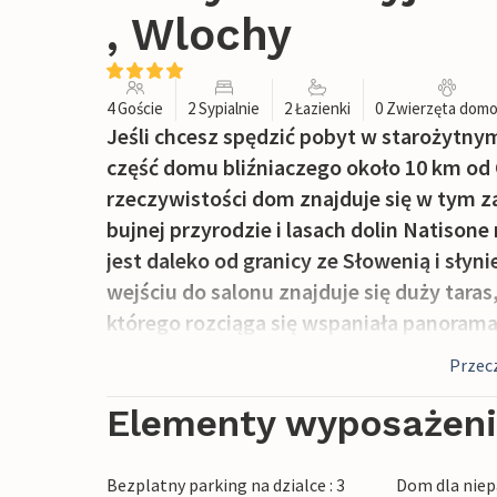
, Wlochy
4 Goście
2 Sypialnie
2 Łazienki
0 Zwierzęta dom
Jeśli chcesz spędzić pobyt w starożytny
część domu bliźniaczego około 10 km od Ci
rzeczywistości dom znajduje się w tym
bujnej przyrodzie i lasach dolin Natison
jest daleko od granicy ze Słowenią i sły
wejściu do salonu znajduje się duży tara
którego rozciąga się wspaniała panorama 
kilka metrów prowadzi na zewnątrz do d
Przecz
do kwatery i innych obszarów jest zamknię
rowerowe na krótkie i długie wycieczki.
Elementy wyposażen
miasteczka Cividale del Friuli; Udine jest
Daniele DOP.
Bezplatny parking na dzialce : 3
Dom dla niep