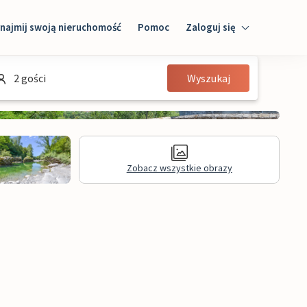
najmij swoją nieruchomość
Pomoc
Zaloguj się
Zaloguj się
2 gości
Wyszukaj
Gość
Właściciel domu
Zobacz wszystkie obrazy
Recenzje
Informacje prawne