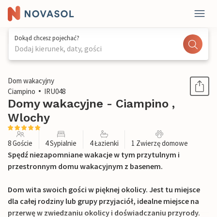
Dokąd chcesz pojechać?
Dodaj kierunek, daty, gości
1 / 19
Dom wakacyjny
Ciampino
IRU048
Domy wakacyjne - Ciampino ,
Wlochy
8 Goście
4 Sypialnie
4 Łazienki
1 Zwierzę domowe
Spędź niezapomniane wakacje w tym przytulnym i
przestronnym domu wakacyjnym z basenem.
Dom wita swoich gości w pięknej okolicy. Jest tu miejsce
dla całej rodziny lub grupy przyjaciół, idealne miejsce na
przerwę w zwiedzaniu okolicy i doświadczaniu przyrody.